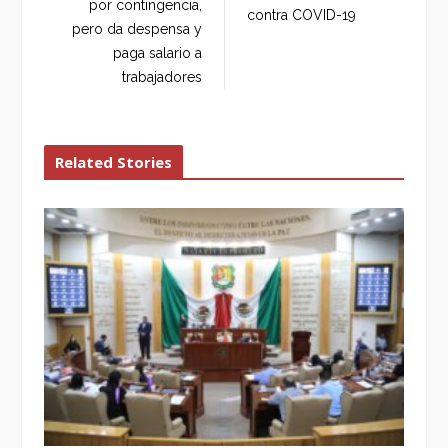
o
r
+
I
por contingencia,
contra COVID-19
k
n
pero da despensa y
paga salario a
trabajadores
Related Stories