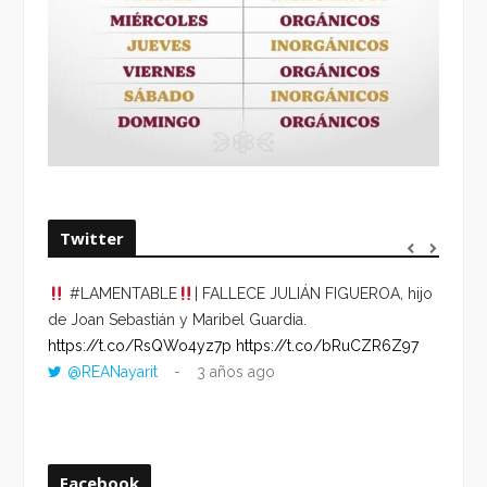
Twitter
#LAMENTABLE
| FALLECE JULIÁN FIGUEROA, hijo
“VOLV
de Joan Sebastián y Maribel Guardia.
HORA 
https://t.co/RsQWo4yz7p
https://t.co/bRuCZR6Z97
DEL R
@REANayarit
3 años ago
https:
ago
Facebook