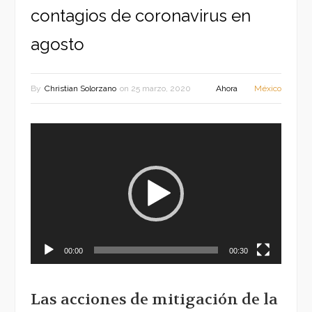
contagios de coronavirus en
agosto
By
Christian Solorzano
on
25 marzo, 2020
Ahora
México
Reproductor
de
vídeo
00:00
00:30
Las acciones de mitigación de la