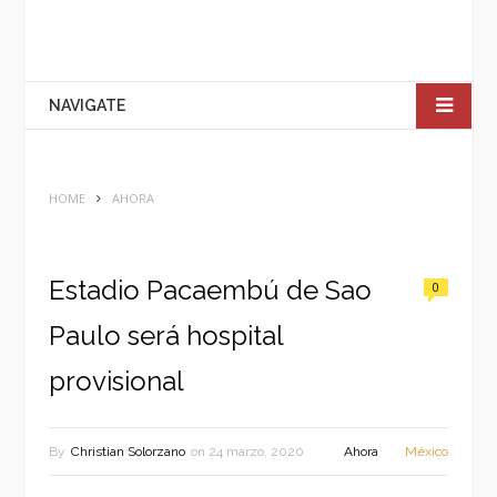
NAVIGATE
HOME
AHORA
Estadio Pacaembú de Sao
0
Paulo será hospital
provisional
By
Christian Solorzano
on
24 marzo, 2020
Ahora
México