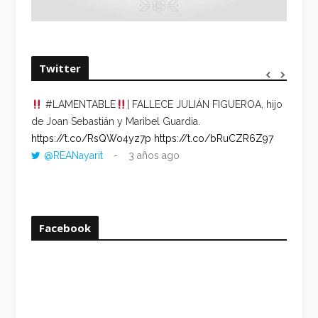
Twitter
#LAMENTABLE
| FALLECE JULIÁN FIGUEROA, hijo
“VOLV
de Joan Sebastián y Maribel Guardia.
HORA 
https://t.co/RsQWo4yz7p
https://t.co/bRuCZR6Z97
DEL R
@REANayarit
3 años ago
https:
ago
Facebook