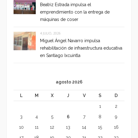
Beatriz Estrada impulsa el
emprendimiento con la entrega de
máquinas de coser
4 JULIO, 2026
Miguel Ángel Navarro impulsa
rehabilitación de infraestructura educativa
en Santiago Ixcuintla
agosto 2026
L
M
X
J
V
S
D
1
2
3
4
5
6
7
8
9
10
11
12
13
14
15
16
17
18
19
20
21
22
23