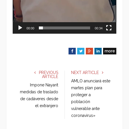
00:00
00:34
more
F
T
G
L
a
w
o
i
c
i
o
n
e
t
g
k
PREVIOUS
NEXT ARTICLE
ARTICLE
b
t
l
e
AMLO anunciará este
o
e
e
d
Impone Nayarit
martes plan para
o
r
+
I
medidas de traslado
proteger a
k
n
de cadáveres desde
población
el extranjero
vulnerable ante
coronavirus»