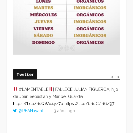
Twitter
#LAMENTABLE
| FALLECE JULIÁN FIGUEROA, hijo
“VOLV
de Joan Sebastián y Maribel Guardia.
HORA 
https://t.co/RsQWo4yz7p
https://t.co/bRuCZR6Z97
DEL R
@REANayarit
3 años ago
https:
ago