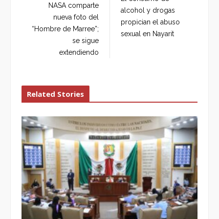
o
e
e
d
NASA comparte
alcohol y drogas
o
r
+
I
nueva foto del
propician el abuso
k
n
“Hombre de Marree”;
sexual en Nayarit
se sigue
extendiendo
Related Stories