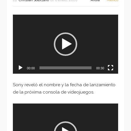
By
Christian Solorzano
on
6 enero, 2020
Ahora
México
Reproductor
de
vídeo
00:00
00:30
Sony reveló el nombre y la fecha de lanzamiento
de la próxima consola de videojuegos.
Reproductor
de
vídeo