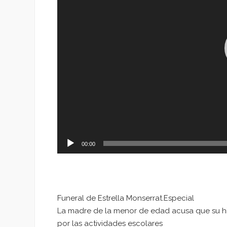
00:00
Funeral de Estrella Monserrat.Especial
La madre de la menor de edad acusa que su hij
por las actividades escolares