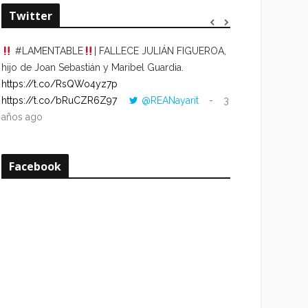
Twitter
#LAMENTABLE
| FALLECE JULIÁN FIGUEROA,
“VOLVER AL HO
hijo de Joan Sebastián y Maribel Guardia.
CUANDO LA HOR
https://t.co/RsQWo4yz7p
CON LA HORA DE
https://t.co/bRuCZR6Z97
@REANayarit
3
https://t.co/e1s
años ago
años ago
Facebook