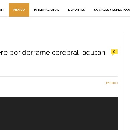
RIT
MÉXICO
INTERNACIONAL
DEPORTES
SOCIALES Y ESPECTÁC
re por derrame cerebral; acusan
0
México