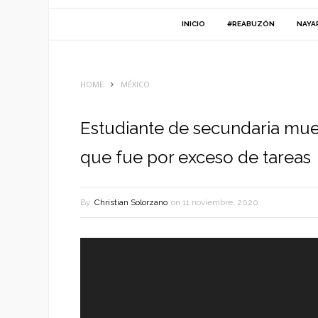
INICIO
#REABUZÓN
NAYA
HOME
MÉXICO
Estudiante de secundaria mue
que fue por exceso de tareas
By
Christian Solorzano
on
11 noviembre, 2020
Reproductor
de
vídeo