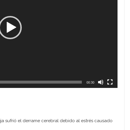
00:30
a sufrió el derrame cerebral debido al estrés causado