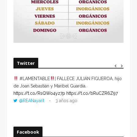
Twitter
#LAMENTABLE
| FALLECE JULIÁN FIGUEROA, hijo
“VOLV
de Joan Sebastián y Maribel Guardia.
HORA 
https://t.co/RsQWo4yz7p
https://t.co/bRuCZR6Z97
DEL R
@REANayarit
3 años ago
https:
ago
Facebook