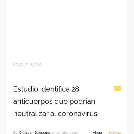
HOME
AHORA
Estudio identifica 28
0
anticuerpos que podrían
neutralizar al coronavirus
By
Christian Solorzano
on
12 julio, 2020
Ahora
México