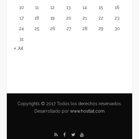
10
11
12
13
14
15
16
17
18
19
20
21
22
23
24
25
26
27
28
29
30
31
« Jul
Copyrights © 2017 Todos los derechos reservados.
Desarrollado por
www.hostlat.com
R
F
T
Y