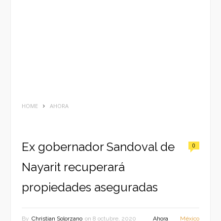
HOME
AHORA
Ex gobernador Sandoval de
0
Nayarit recuperará
propiedades aseguradas
By
Christian Solorzano
on
8 octubre, 2020
Ahora
México