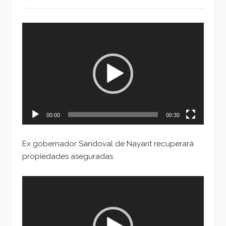
Reproductor
de
vídeo
00:00
00:30
Ex gobernador Sandoval de Nayarit recuperará
propiedades aseguradas
Reproductor
de
vídeo