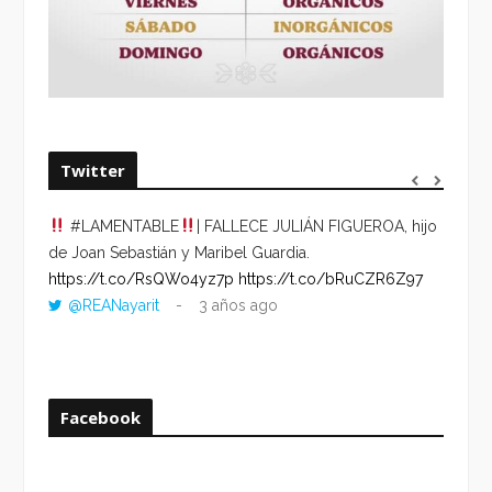
Twitter
#LAMENTABLE
| FALLECE JULIÁN FIGUEROA, hijo
“VOLV
de Joan Sebastián y Maribel Guardia.
HORA 
https://t.co/RsQWo4yz7p
https://t.co/bRuCZR6Z97
DEL R
@REANayarit
3 años ago
https:
ago
Facebook