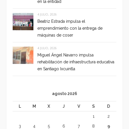
en la entidad
4 JULIO, 2026
Beatriz Estrada impulsa el
emprendimiento con la entrega de
máquinas de coser
4 JULIO, 2026
Miguel Ángel Navarro impulsa
rehabilitación de infraestructura educativa
en Santiago Ixcuintla
agosto 2026
L
M
X
J
V
S
D
1
2
3
4
5
6
7
8
9