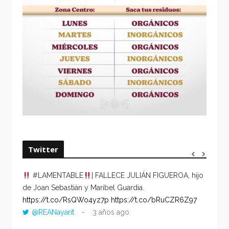
Twitter
#LAMENTABLE
| FALLECE JULIÁN FIGUEROA, hijo
“VOLV
de Joan Sebastián y Maribel Guardia.
HORA 
https://t.co/RsQWo4yz7p
https://t.co/bRuCZR6Z97
DEL R
@REANayarit
3 años ago
https:
ago