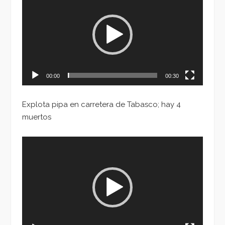
de
vídeo
00:00
00:30
Explota pipa en carretera de Tabasco; hay 4
muertos
Reproductor
de
vídeo