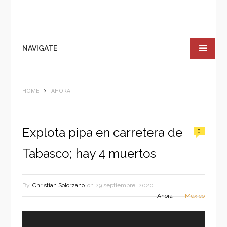
NAVIGATE
HOME
AHORA
Explota pipa en carretera de
0
Tabasco; hay 4 muertos
By
Christian Solorzano
on
29 septiembre, 2020
Ahora
México
Reproductor