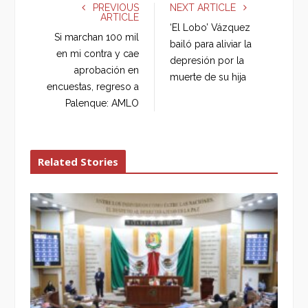
e
t
g
k
PREVIOUS
NEXT ARTICLE
ARTICLE
b
t
l
e
‘El Lobo’ Vázquez
o
e
e
d
Si marchan 100 mil
bailó para aliviar la
o
r
+
I
en mi contra y cae
depresión por la
k
n
aprobación en
muerte de su hija
encuestas, regreso a
Palenque: AMLO
Related Stories