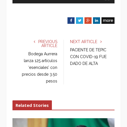
more
F
T
G
L
a
w
o
i
c
i
o
n
e
t
g
k
PREVIOUS
NEXT ARTICLE
ARTICLE
b
t
l
e
PACIENTE DE TEPIC
o
e
e
d
Bodega Aurrera
CON COVID-19 FUE
o
r
+
I
lanza 125 artículos
DADO DE ALTA
k
n
‘esenciales’ con
precios desde 3.50
pesos
Related Stories