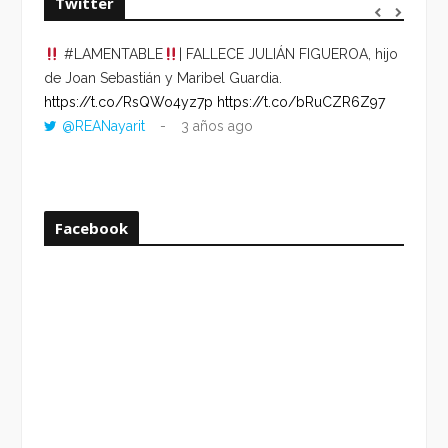
Twitter
#LAMENTABLE
| FALLECE JULIÁN FIGUEROA, hijo
“VOLV
de Joan Sebastián y Maribel Guardia.
HORA 
https://t.co/RsQWo4yz7p
https://t.co/bRuCZR6Z97
DEL R
@REANayarit
3 años ago
https:
ago
Facebook