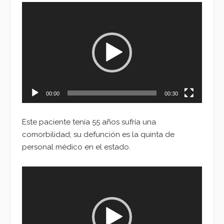
Reproductor
de
vídeo
00:00
00:30
Este paciente tenía 55 años sufría una
comorbilidad; su defunción es la quinta de
personal médico en el estado.
Reproductor
de
vídeo