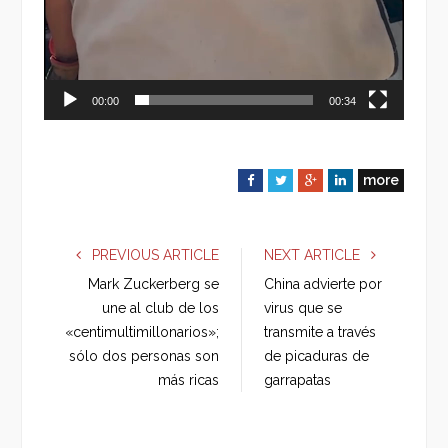
00:00
00:34
more
F
T
G
L
a
w
o
i
c
i
o
n
e
t
g
k
PREVIOUS ARTICLE
NEXT ARTICLE
b
t
l
e
Mark Zuckerberg se
China advierte por
o
e
e
d
une al club de los
virus que se
o
r
+
I
«centimultimillonarios»;
transmite a través
k
n
sólo dos personas son
de picaduras de
más ricas
garrapatas