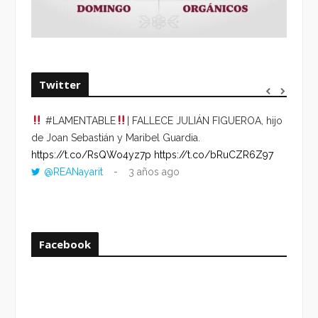
Twitter
#LAMENTABLE
| FALLECE JULIÁN FIGUEROA, hijo
“VOLV
de Joan Sebastián y Maribel Guardia.
HORA 
https://t.co/RsQWo4yz7p
https://t.co/bRuCZR6Z97
DEL R
@REANayarit
3 años ago
https:
ago
Facebook