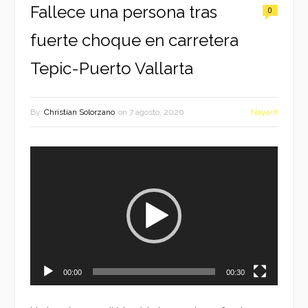
Fallece una persona tras
0
fuerte choque en carretera
Tepic-Puerto Vallarta
By
Christian Solorzano
on
7 agosto, 2020
Nayarit
Reproductor
de
vídeo
00:00
00:30