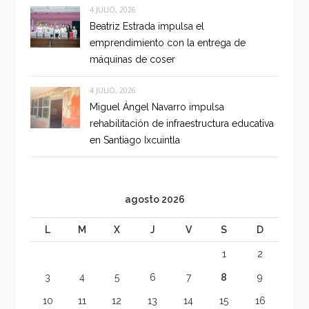
4 JULIO, 2026
Beatriz Estrada impulsa el
emprendimiento con la entrega de
máquinas de coser
4 JULIO, 2026
Miguel Ángel Navarro impulsa
rehabilitación de infraestructura educativa
en Santiago Ixcuintla
agosto 2026
L
M
X
J
V
S
D
1
2
3
4
5
6
7
8
9
10
11
12
13
14
15
16