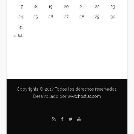
17
18
19
20
21
22
23
24
25
26
27
28
29
30
31
« Jul
Copyrights © 2017 Todos los derechos reservados.
Desarrollado por
www.hostlat.com
R
F
T
Y
S
a
w
o
S
c
i
u