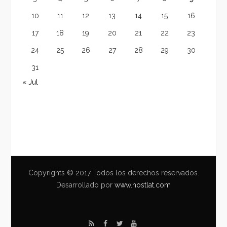
10
11
12
13
14
15
16
17
18
19
20
21
22
23
24
25
26
27
28
29
30
31
« Jul
Copyrights © 2017 Todos los derechos reservados.
Desarrollado por
www.hostlat.com
R
F
T
Y