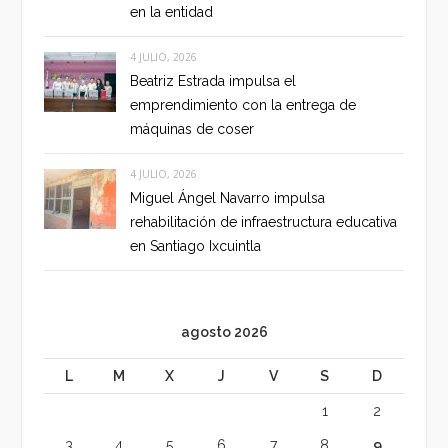
en la entidad
4 JULIO, 2026
Beatriz Estrada impulsa el
emprendimiento con la entrega de
máquinas de coser
4 JULIO, 2026
Miguel Ángel Navarro impulsa
rehabilitación de infraestructura educativa
en Santiago Ixcuintla
agosto 2026
L
M
X
J
V
S
D
1
2
3
4
5
6
7
8
9