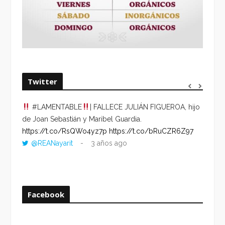
Twitter
#LAMENTABLE
| FALLECE JULIÁN FIGUEROA, hijo
“VOLV
de Joan Sebastián y Maribel Guardia.
HORA 
https://t.co/RsQWo4yz7p
https://t.co/bRuCZR6Z97
DEL R
@REANayarit
3 años ago
https:
ago
Facebook