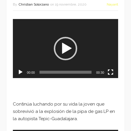
By
Christian Solorzano
on
19 noviembre, 2020
Nayarit
Reproductor
de
vídeo
00:00
00:30
Continúa luchando por su vida la joven que
sobrevivió a la explosión de la pipa de gas LP en
la autopista Tepic-Guadalajara.