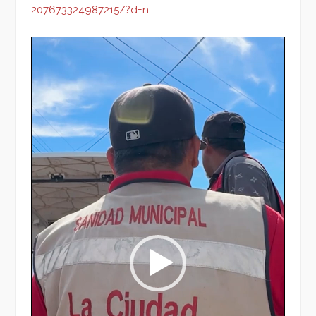
207673324987215/?d=n
Reproductor
de
vídeo