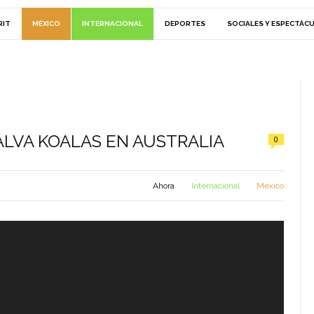
RIT
MÉXICO
INTERNACIONAL
DEPORTES
SOCIALES Y ESPECTÁC
SALVA KOALAS EN AUSTRALIA
0
Ahora
Internacional
México