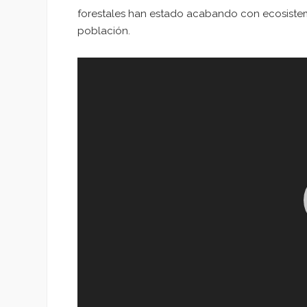
forestales han estado acabando con ecosistem
población.
Reproductor
de
vídeo