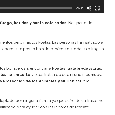
00:30
fuego, heridos y hasta calcinados
. Nos parte de
entos pero más los koalas. Las personas han salvado a
, pero este perrito ha sido el héroe de toda esta trágica
a los bomberos a encontrar a
koalas, ualabí
y
daysurus
,
ales han muerto
y ellos tratan de que ni uno más muera.
a Protección de los Animales y su Hábitat
; fue
doptado por ninguna familia ya que sufre de un trastorno
lificado para ayudar con las labores de rescate.