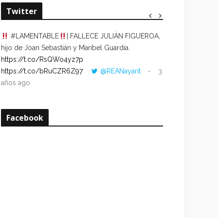
Twitter
#LAMENTABLE
| FALLECE JULIÁN FIGUEROA,
“VOLVER AL HO
hijo de Joan Sebastián y Maribel Guardia.
CUANDO LA HOR
https://t.co/RsQWo4yz7p
CON LA HORA DE
https://t.co/bRuCZR6Z97
@REANayarit
3
https://t.co/e1s
años ago
años ago
Facebook