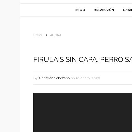
INICIO
#REABUZÓN
NAYA
HOME
AHORA
FIRULAIS SIN CAPA. PERRO 
By
Christian Solorzano
on
10 enero, 2020
Reproductor
de
vídeo