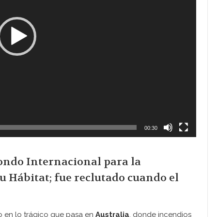
00:30
 Fondo Internacional para la
u Hábitat; fue reclutado cuando el
do en lo trágico que pasa en
Australia
, donde incendios