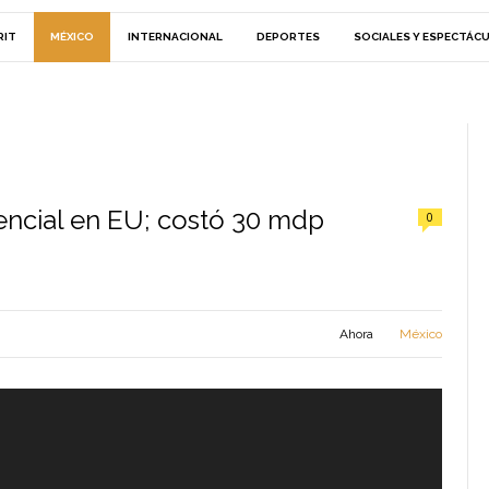
RIT
MÉXICO
INTERNACIONAL
DEPORTES
SOCIALES Y ESPECTÁC
encial en EU; costó 30 mdp
0
Ahora
México