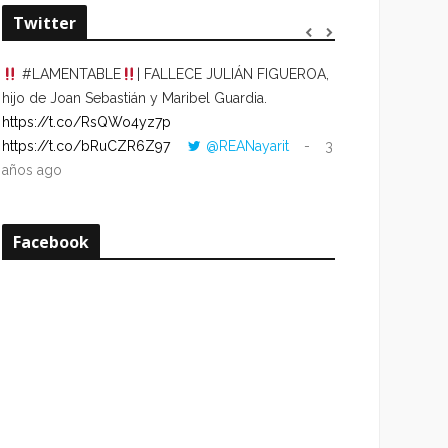
Twitter
#LAMENTABLE
| FALLECE JULIÁN FIGUEROA,
“VOLVER AL HO
hijo de Joan Sebastián y Maribel Guardia.
CUANDO LA HOR
https://t.co/RsQWo4yz7p
CON LA HORA DE
https://t.co/bRuCZR6Z97
@REANayarit
3
https://t.co/e1s
años ago
años ago
Facebook