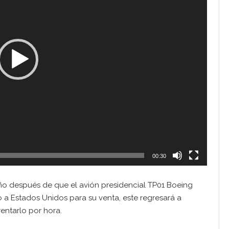
00:30
o después de que el avión presidencial TP01 Boeing
 a Estados Unidos para su venta, este regresará a
entarlo por hora.