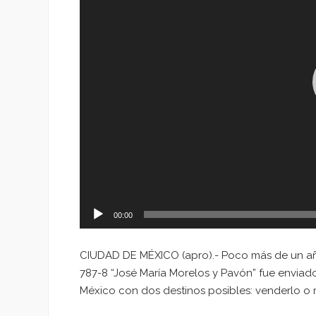
00:00
CIUDAD DE MÉXICO (apro).- Poco más de un añ
787-8 “José María Morelos y Pavón” fue enviado
México con dos destinos posibles: venderlo o r