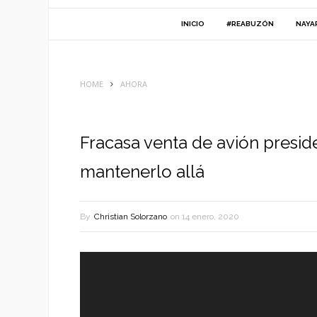
INICIO
#REABUZÓN
NAYA
HOME
AHORA
Fracasa venta de avión presid
mantenerlo allá
By
Christian Solorzano
on
14 enero, 2020
Reproductor
de
vídeo