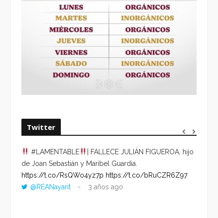
Twitter
#LAMENTABLE
| FALLECE JULIÁN FIGUEROA, hijo
“VOLV
de Joan Sebastián y Maribel Guardia.
HORA 
https://t.co/RsQWo4yz7p
https://t.co/bRuCZR6Z97
DEL R
@REANayarit
3 años ago
https:
ago