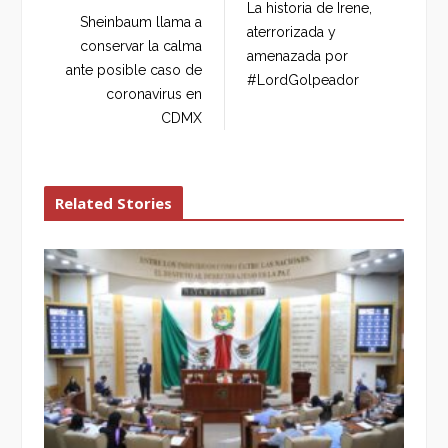
La historia de Irene,
o
e
e
d
Sheinbaum llama a
aterrorizada y
o
r
+
I
conservar la calma
amenazada por
k
n
ante posible caso de
#LordGolpeador
coronavirus en
CDMX
Related Stories