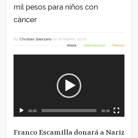
mil pesos para niños con
cáncer
By
Christian Solorzano
on
28 febrero, 2020
Ahora
Internacional
México
Reproductor
de
vídeo
00:00
00:30
Franco Escamilla donará a Nariz