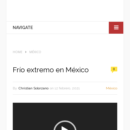
NAVIGATE
HOME
MÉXICO
Frío extremo en México
0
By
Christian Solorzano
on
12 febrero, 2021
México
Reproductor
de
vídeo