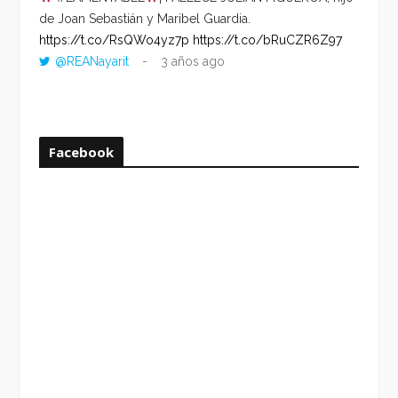
de Joan Sebastián y Maribel Guardia.
HORA 
https://t.co/RsQWo4yz7p
https://t.co/bRuCZR6Z97
DEL R
@REANayarit
3 años ago
https:
ago
Facebook