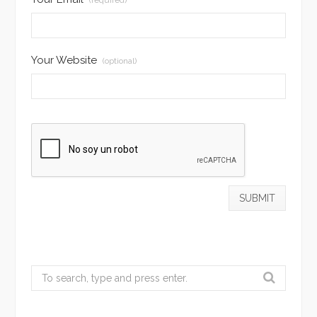
Your Website
(optional)
Search
for: