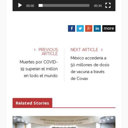
00:00
00:34
more
F
T
G
L
a
w
o
i
c
i
o
n
e
t
g
k
PREVIOUS
NEXT ARTICLE
ARTICLE
b
t
l
e
México accedería a
o
e
e
d
Muertes por COVID-
50 millones de dosis
o
r
+
I
19 superan el millón
de vacuna a través
k
n
en todo el mundo
de Covax
Related Stories