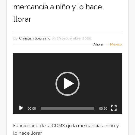
mercancía a niño y lo hace
llorar
By
Christian Solorzano
on
29 septiembre, 2020
Ahora
México
Reproductor
de
vídeo
00:00
00:30
Funcionario de la CDMX quita mercancía a niño y
lo hace llorar