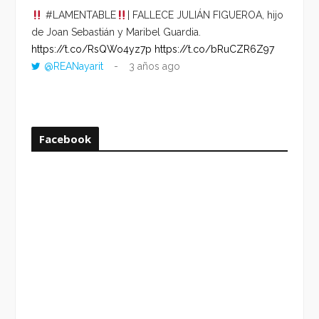
#LAMENTABLE
| FALLECE JULIÁN FIGUEROA, hijo
“VOLV
de Joan Sebastián y Maribel Guardia.
HORA 
https://t.co/RsQWo4yz7p
https://t.co/bRuCZR6Z97
DEL R
@REANayarit
3 años ago
https:
ago
Facebook