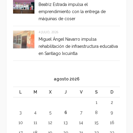
Beatriz Estrada impulsa el
emprendimiento con la entrega de
máquinas de coser
4 JULIO, 2026
Miguel Ángel Navarro impulsa
rehabilitación de infraestructura educativa
en Santiago Ixcuintla
agosto 2026
L
M
X
J
V
S
D
1
2
3
4
5
6
7
8
9
10
11
12
13
14
15
16
17
18
19
20
21
22
23