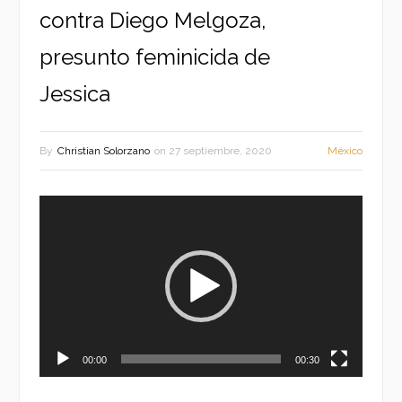
contra Diego Melgoza,
presunto feminicida de
Jessica
By
Christian Solorzano
on
27 septiembre, 2020
México
Reproductor
de
vídeo
00:00
00:30