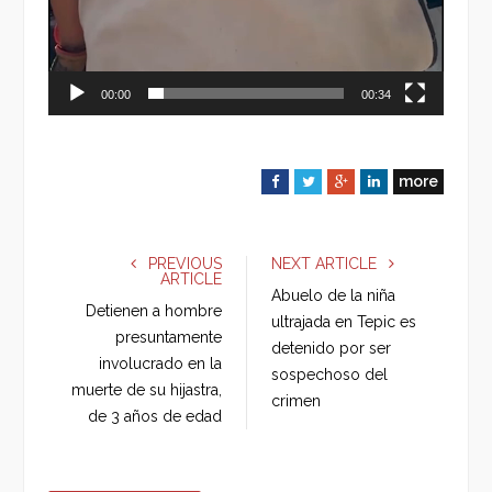
00:00
00:34
more
F
T
G
L
a
w
o
i
c
i
o
n
e
t
g
k
PREVIOUS
NEXT ARTICLE
ARTICLE
b
t
l
e
Abuelo de la niña
o
e
e
d
Detienen a hombre
ultrajada en Tepic es
o
r
+
I
presuntamente
detenido por ser
k
n
involucrado en la
sospechoso del
muerte de su hijastra,
crimen
de 3 años de edad