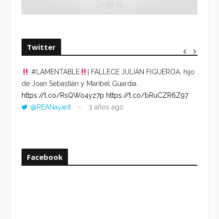
Twitter
#LAMENTABLE
| FALLECE JULIÁN FIGUEROA, hijo
“VOLV
de Joan Sebastián y Maribel Guardia.
HORA 
https://t.co/RsQWo4yz7p
https://t.co/bRuCZR6Z97
DEL R
@REANayarit
3 años ago
https:
ago
Facebook