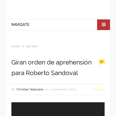
NAVIGATE
HOME
NAYARIT
Giran orden de aprehensión
0
para Roberto Sandoval
By
Christian Solorzano
on
13 noviembre, 2020
Nayarit
Reproductor
de