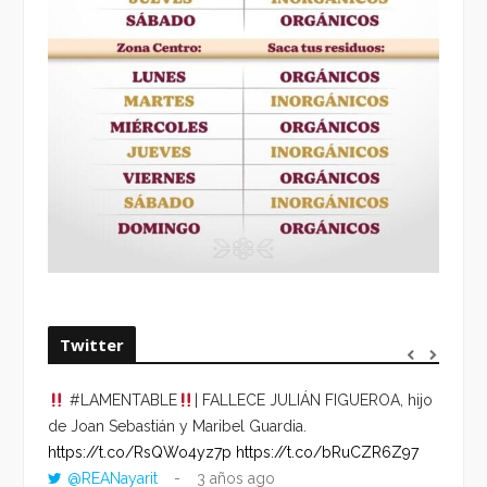
Twitter
#LAMENTABLE
| FALLECE JULIÁN FIGUEROA, hijo
“VOLV
de Joan Sebastián y Maribel Guardia.
HORA 
https://t.co/RsQWo4yz7p
https://t.co/bRuCZR6Z97
DEL R
@REANayarit
3 años ago
https: