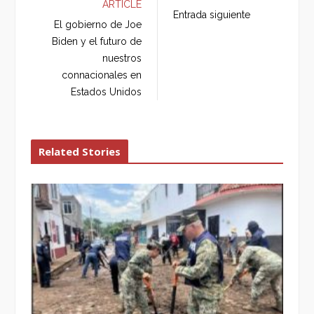
ARTICLE
b
t
l
e
Entrada siguiente
o
e
e
d
El gobierno de Joe
o
r
+
I
Biden y el futuro de
k
n
nuestros
connacionales en
Estados Unidos
Related Stories