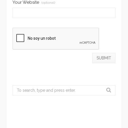
Your Website
(optional)
Search
for: