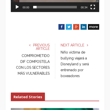
00:00
00:34
more
F
T
G
L
a
w
o
i
c
i
o
n
e
t
g
k
PREVIOUS
NEXT ARTICLE
ARTICLE
b
t
l
e
Niño víctima de
o
e
e
d
COMPROMETIDO
bullying viajará a
o
r
+
I
DIF COMPOSTELA
Disneyland y será
k
n
CON LOS SECTORES
entrenado por
MÁS VULNERABLES
boxeadores
Related Stories