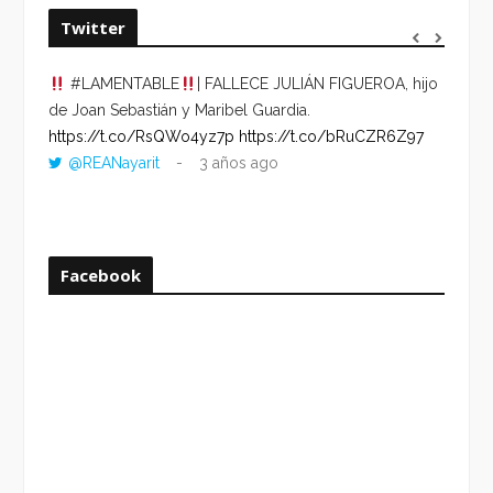
Twitter
#LAMENTABLE
| FALLECE JULIÁN FIGUEROA, hijo
“VOLV
de Joan Sebastián y Maribel Guardia.
HORA 
https://t.co/RsQWo4yz7p
https://t.co/bRuCZR6Z97
DEL R
@REANayarit
3 años ago
https:
ago
Facebook