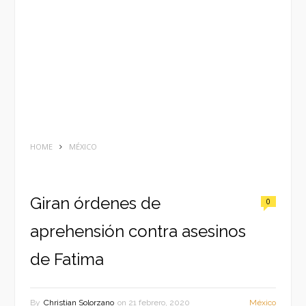
HOME
MÉXICO
Giran órdenes de
0
aprehensión contra asesinos
de Fatima
By
Christian Solorzano
on
21 febrero, 2020
México