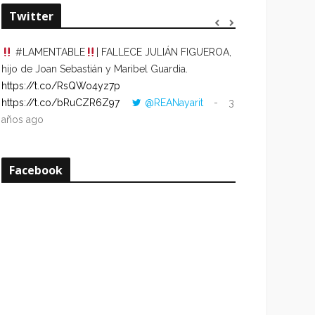
Twitter
#LAMENTABLE
| FALLECE JULIÁN FIGUEROA,
“VOLVER AL HO
hijo de Joan Sebastián y Maribel Guardia.
CUANDO LA HOR
https://t.co/RsQWo4yz7p
CON LA HORA DE
https://t.co/bRuCZR6Z97
@REANayarit
3
https://t.co/e1s
años ago
años ago
Facebook