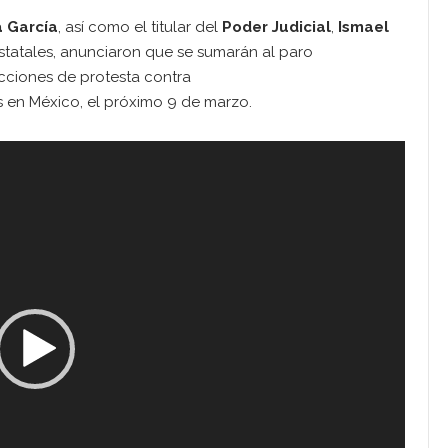
a García
, así como el titular del
Poder Judicial
,
Ismael
statales, anunciaron que se sumarán al paro
cciones de protesta contra
s en México, el próximo 9 de marzo.