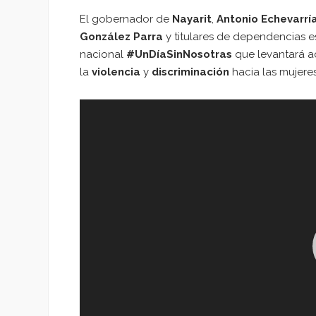
El gobernador de
Nayarit
,
Antonio Echevarrí
González Parra
y titulares de dependencias e
nacional
#UnDíaSinNosotras
que levantará a
la
violencia
y
discriminación
hacia las mujere
Reproductor
de
vídeo