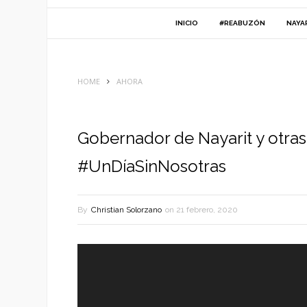
INICIO
#REABUZÓN
NAYA
HOME
AHORA
Gobernador de Nayarit y otra
#UnDíaSinNosotras
By
Christian Solorzano
on
21 febrero, 2020
Reproductor
de
vídeo