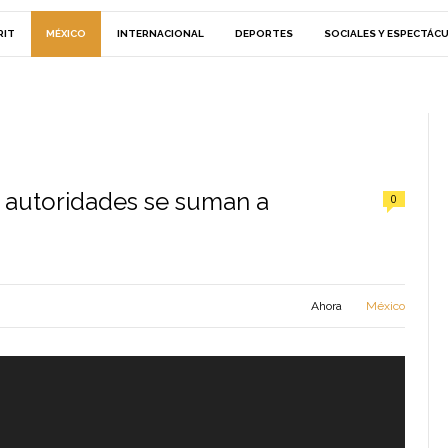
RIT
MÉXICO
INTERNACIONAL
DEPORTES
SOCIALES Y ESPECTÁC
s autoridades se suman a
0
Ahora
México