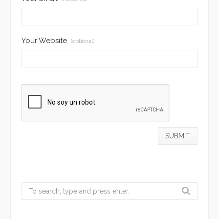
Your Website
(optional)
Search
for: