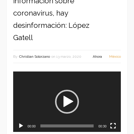
información sobre
coronavirus, hay
desinformación: López
Gatell
By
Christian Solorzano
on
13 marzo, 2020
Ahora
México
Reproductor
de
vídeo
00:00
00:30