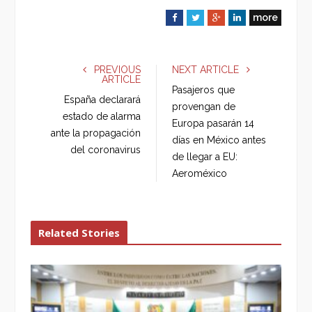
more
F
T
G
L
a
w
o
i
c
i
o
n
e
t
g
k
PREVIOUS
NEXT ARTICLE
ARTICLE
b
t
l
e
Pasajeros que
o
e
e
d
España declarará
provengan de
o
r
+
I
estado de alarma
Europa pasarán 14
k
n
ante la propagación
días en México antes
del coronavirus
de llegar a EU:
Aeroméxico
Related Stories