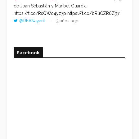
de Joan Sebastián y Maribel Guardia.
HORA 
https://t.co/RsQWo4yz7p
https://t.co/bRuCZR6Z97
DEL R
@REANayarit
3 años ago
https:
ago
Facebook