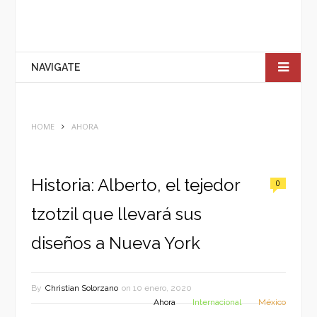
NAVIGATE
HOME
AHORA
Historia: Alberto, el tejedor
0
tzotzil que llevará sus
diseños a Nueva York
By
Christian Solorzano
on
10 enero, 2020
Ahora
Internacional
México