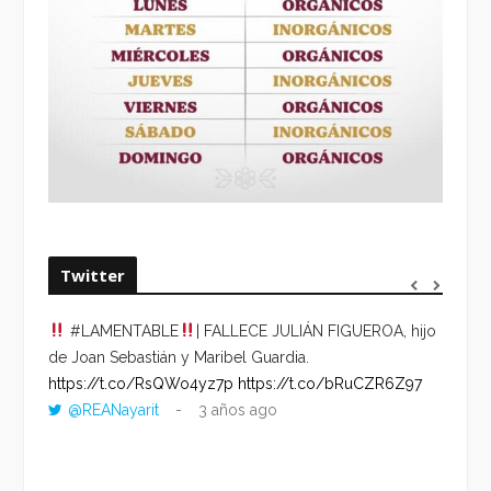
Twitter
#LAMENTABLE
| FALLECE JULIÁN FIGUEROA, hijo
“VOLV
de Joan Sebastián y Maribel Guardia.
HORA 
https://t.co/RsQWo4yz7p
https://t.co/bRuCZR6Z97
DEL R
@REANayarit
3 años ago
https:
ago