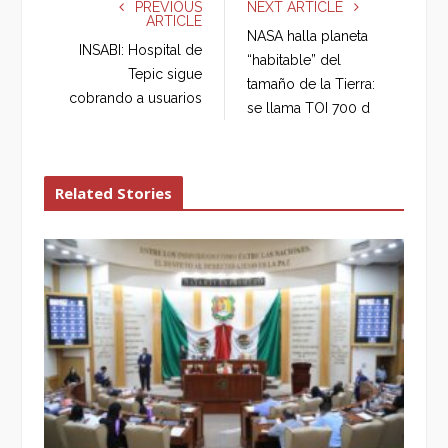
e
t
g
k
PREVIOUS
NEXT ARTICLE
ARTICLE
b
t
l
e
NASA halla planeta
o
e
e
d
INSABI: Hospital de
“habitable” del
o
r
+
I
Tepic sigue
tamaño de la Tierra:
k
n
cobrando a usuarios
se llama TOI 700 d
Related Stories