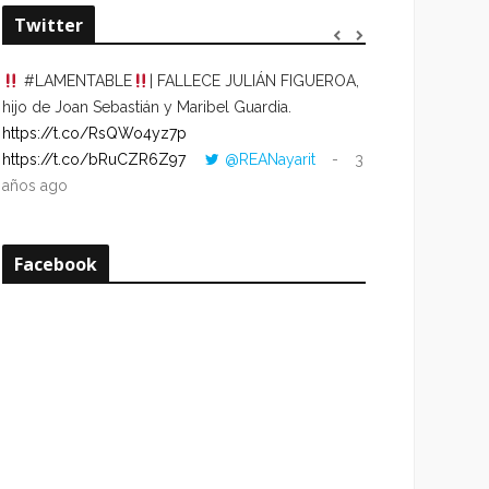
Twitter
#LAMENTABLE
| FALLECE JULIÁN FIGUEROA,
“VOLVER AL HO
hijo de Joan Sebastián y Maribel Guardia.
CUANDO LA HOR
https://t.co/RsQWo4yz7p
CON LA HORA DE
https://t.co/bRuCZR6Z97
@REANayarit
3
https://t.co/e1s
años ago
años ago
Facebook