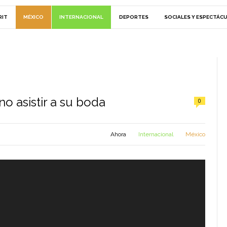
RIT
MÉXICO
INTERNACIONAL
DEPORTES
SOCIALES Y ESPECTÁC
o asistir a su boda
0
Ahora
Internacional
México