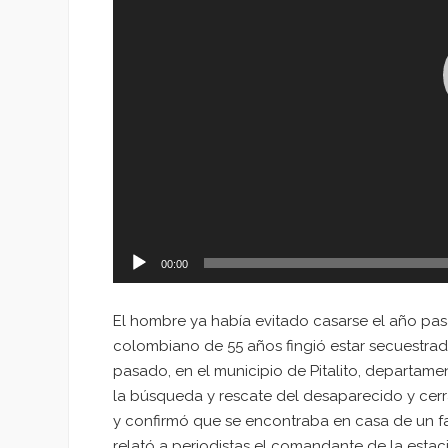
00:00
El hombre ya había evitado casarse el año pas
colombiano de 55 años fingió estar secuestrado
pasado, en el municipio de Pitalito, departament
la búsqueda y rescate del desaparecido y cerrar
y confirmó que se encontraba en casa de un f
relató a periodistas el comandante de la estació