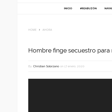
INICIO
#REABUZÓN
NAYA
HOME
AHORA
Hombre finge secuestro para n
By
Christian Solorzano
on
17 enero, 2020
Reproductor
de
vídeo