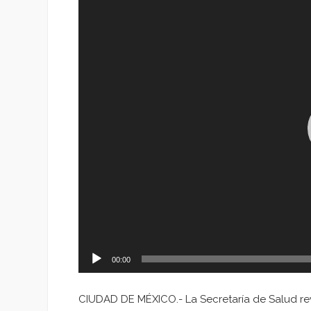
de
vídeo
00:00
CIUDAD DE MÉXICO.- La Secretaría de Salud rev