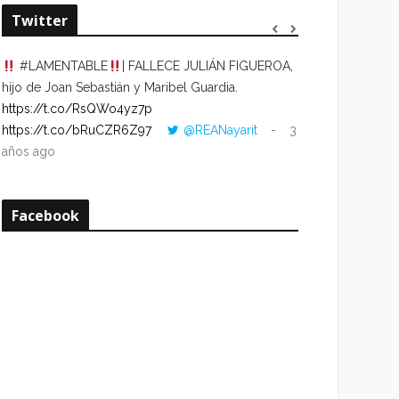
Twitter
#LAMENTABLE
| FALLECE JULIÁN FIGUEROA,
“VOLVER AL HO
hijo de Joan Sebastián y Maribel Guardia.
CUANDO LA HOR
https://t.co/RsQWo4yz7p
CON LA HORA DE
https://t.co/bRuCZR6Z97
@REANayarit
3
https://t.co/e1s
años ago
años ago
Facebook