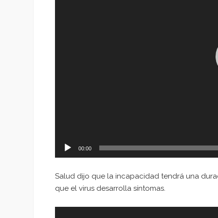
00:00
Salud dijo que la incapacidad tendrá una durac
que el virus desarrolla síntomas.
Reproductor