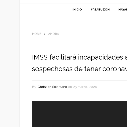
INICIO
#REABUZÓN
NAYA
HOME
AHORA
IMSS facilitará incapacidades
sospechosas de tener coronav
By
Christian Solorzano
on
25 marzo, 2020
Reproductor
de
vídeo