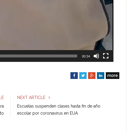
00:34
more
F
T
G
L
a
w
o
i
c
i
o
n
e
t
g
k
LE
NEXT ARTICLE
b
t
l
e
ra
Escuelas suspenden clases hasta fin de año
o
e
e
d
to
escolar por coronavirus en EUA
o
r
+
I
k
n