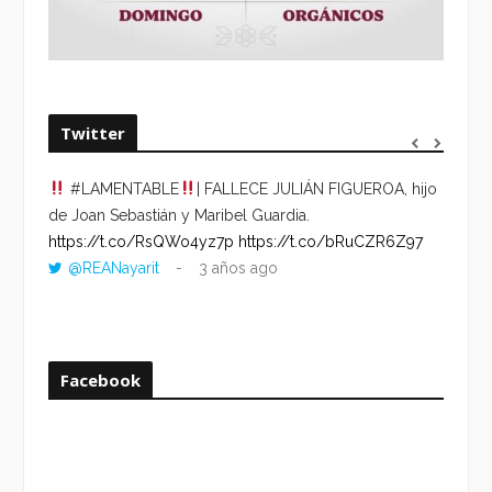
Twitter
#LAMENTABLE
| FALLECE JULIÁN FIGUEROA, hijo
“VOLV
de Joan Sebastián y Maribel Guardia.
HORA 
https://t.co/RsQWo4yz7p
https://t.co/bRuCZR6Z97
DEL R
@REANayarit
3 años ago
https:
ago
Facebook