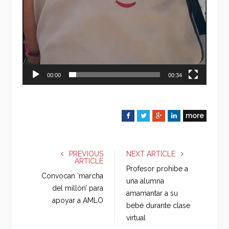
00:00
00:34
more
F
T
G
L
a
w
o
i
c
i
o
n
e
t
g
k
PREVIOUS
NEXT ARTICLE
ARTICLE
b
t
l
e
Profesor prohibe a
o
e
e
d
Convocan ‘marcha
una alumna
o
r
+
I
del millón’ para
amamantar a su
k
n
apoyar a AMLO
bebé durante clase
virtual