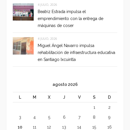
4 JULIO, 2026
Beatriz Estrada impulsa el
emprendimiento con la entrega de
máquinas de coser
4 JULIO, 2026
Miguel Ángel Navarro impulsa
rehabilitación de infraestructura educativa
en Santiago Ixcuintla
agosto 2026
L
M
X
J
V
S
D
1
2
3
4
5
6
7
8
9
10
11
12
13
14
15
16