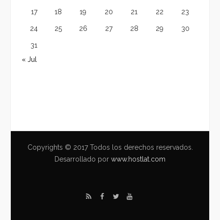
17
18
19
20
21
22
23
24
25
26
27
28
29
30
31
« Jul
Copyrights © 2017 Todos los derechos reservados.
Desarrollado por
www.hostlat.com
R
F
T
Y
S
a
w
o
S
c
i
u