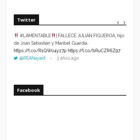
Twitter
#LAMENTABLE
| FALLECE JULIÁN FIGUEROA, hijo
“VOLV
de Joan Sebastián y Maribel Guardia.
HORA 
https://t.co/RsQWo4yz7p
https://t.co/bRuCZR6Z97
DEL R
@REANayarit
3 años ago
https:
ago
Facebook