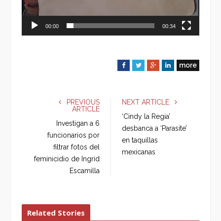
00:00
00:34
more
F
T
G
L
a
w
o
i
c
i
o
n
e
t
g
k
PREVIOUS
NEXT ARTICLE
ARTICLE
b
t
l
e
‘Cindy la Regia’
o
e
e
d
Investigan a 6
desbanca a ‘Parasite’
o
r
+
I
funcionarios por
en taquillas
k
n
filtrar fotos del
mexicanas
feminicidio de Ingrid
Escamilla
Related Stories