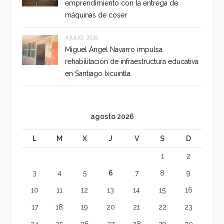
emprendimiento con la entrega de
máquinas de coser
4 JULIO, 2026
Miguel Ángel Navarro impulsa
rehabilitación de infraestructura educativa
en Santiago Ixcuintla
agosto 2026
L
M
X
J
V
S
D
1
2
3
4
5
6
7
8
9
10
11
12
13
14
15
16
17
18
19
20
21
22
23
24
25
26
27
28
29
30