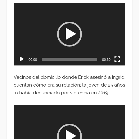
Reproductor
de
vídeo
00:00
00:30
Vecinos del domicilio donde Erick asesinó a Ingrid,
cuentan cómo era su relación; la joven de 25 años
lo había denunciado por violencia en 2019.
Reproductor
de
vídeo