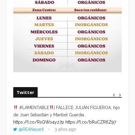
Twitter
#LAMENTABLE
| FALLECE JULIÁN FIGUEROA, hijo
“VOLV
de Joan Sebastián y Maribel Guardia.
HORA 
https://t.co/RsQWo4yz7p
https://t.co/bRuCZR6Z97
DEL R
@REANayarit
3 años ago
https: