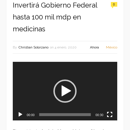
Invertirá Gobierno Federal
0
hasta 100 mil mdp en
medicinas
By
Christian Solorzano
on
4 enero, 2020
Ahora
México
Reproductor
de
vídeo
00:00
00:30