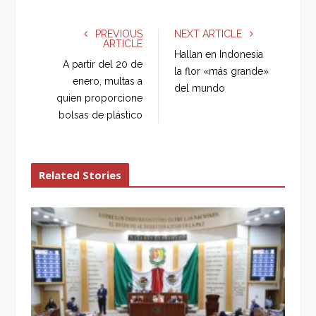
c
i
o
n
e
t
g
k
PREVIOUS
NEXT ARTICLE
ARTICLE
b
t
l
e
Hallan en Indonesia
o
e
e
d
A partir del 20 de
la flor «más grande»
o
r
+
I
enero, multas a
del mundo
k
n
quien proporcione
bolsas de plástico
Related Stories