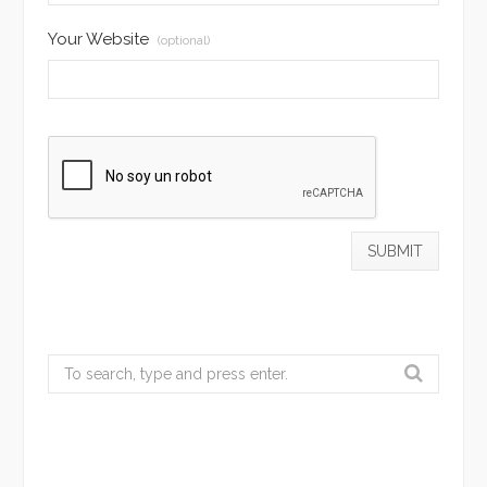
Your Website
(optional)
Search
for: