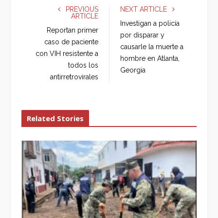
e
t
g
k
PREVIOUS
NEXT ARTICLE
ARTICLE
b
t
l
e
Investigan a policía
o
e
e
d
Reportan primer
por disparar y
o
r
+
I
caso de paciente
causarle la muerte a
k
n
con VIH resistente a
hombre en Atlanta,
todos los
Georgia
antirretrovirales
Related Stories