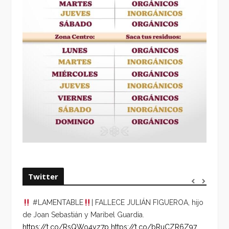
Twitter
#LAMENTABLE
| FALLECE JULIÁN FIGUEROA, hijo
“VOLV
de Joan Sebastián y Maribel Guardia.
HORA 
https://t.co/RsQWo4yz7p
https://t.co/bRuCZR6Z97
DEL R