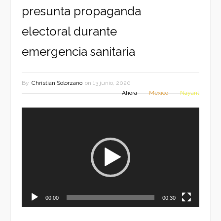
presunta propaganda
electoral durante
emergencia sanitaria
By
Christian Solorzano
on
13 junio, 2020
Ahora
México
Nayarit
Reproductor
de
vídeo
00:00
00:30