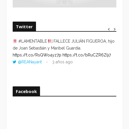
Twitter
#LAMENTABLE
| FALLECE JULIÁN FIGUEROA, hijo
“VOLV
de Joan Sebastián y Maribel Guardia.
HORA 
https://t.co/RsQWo4yz7p
https://t.co/bRuCZR6Z97
DEL R
@REANayarit
3 años ago
https:
ago
Facebook