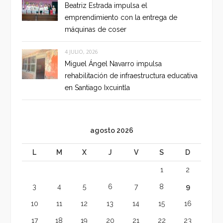
Beatriz Estrada impulsa el
emprendimiento con la entrega de
máquinas de coser
4 JULIO, 2026
Miguel Ángel Navarro impulsa
rehabilitación de infraestructura educativa
en Santiago Ixcuintla
agosto 2026
L
M
X
J
V
S
D
1
2
3
4
5
6
7
8
9
10
11
12
13
14
15
16
17
18
19
20
21
22
23