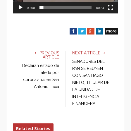
00:00
00:34
more
F
T
G
L
a
w
o
i
c
i
o
n
e
t
g
k
PREVIOUS
NEXT ARTICLE
ARTICLE
b
t
l
e
SENADORES DEL
o
e
e
d
Declaran estado de
PAN SE REUNEN
o
r
+
I
alerta por
CON SANTIAGO
k
n
coronavirus en San
NIETO, TITULAR DE
Antonio, Texa
LA UNIDAD DE
INTELIGENCIA
FINANCIERA
Related Stories