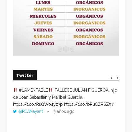
Twitter
#LAMENTABLE
| FALLECE JULIÁN FIGUEROA, hijo
“VOLV
de Joan Sebastián y Maribel Guardia.
HORA 
https://t.co/RsQWo4yz7p
https://t.co/bRuCZR6Z97
DEL R
@REANayarit
3 años ago
https:
ago