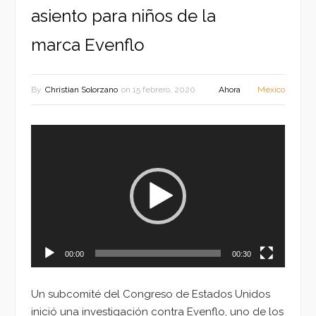
asiento para niños de la
marca Evenflo
By
Christian Solorzano
on
15 febrero, 2020
Ahora
México
Reproductor
de
vídeo
00:00
00:30
Un subcomité del Congreso de Estados Unidos
inició una investigación contra Evenflo, uno de los