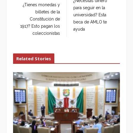
¿Necesitas dinero
o
e
e
d
¿Tienes monedas y
para seguir en la
o
r
+
I
billetes de la
universidad? Esta
k
n
Constitución de
beca de AMLO te
1917? Esto pagan los
ayuda
coleccionistas
Related Stories