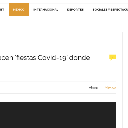
RIT
MÉXICO
INTERNACIONAL
DEPORTES
SOCIALES Y ESPECTÁC
cen ‘fiestas Covid-19’ donde
0
Ahora
México