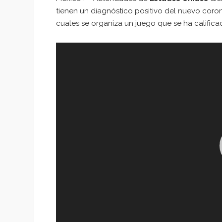
tienen un diagnóstico positivo del nuevo coron
cuales se organiza un juego que se ha califi
Reproductor
de
vídeo