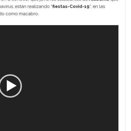
avirus, están realizando “
fiestas-Covid-19
”, en las
cado como macabro.