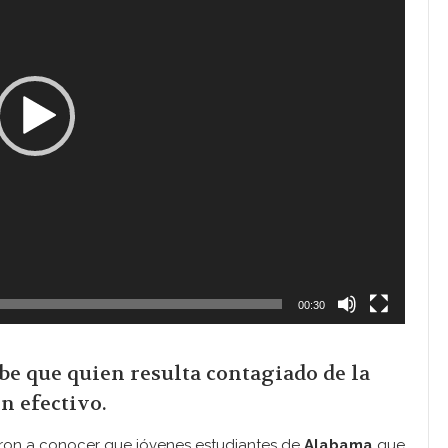
00:30
be que quien resulta contagiado de la
n efectivo.
ron a conocer que jóvenes estudiantes de
Alabama
que