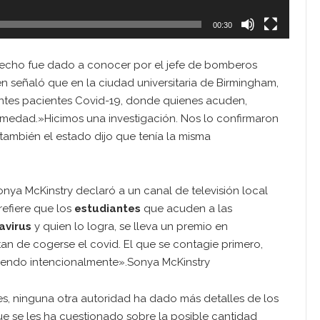
00:30
hecho fue dado a conocer por el jefe de bomberos
 señaló que en la ciudad universitaria de Birmingham,
sentes pacientes Covid-19, donde quienes acuden,
rmedad.»Hicimos una investigación. Nos lo confirmaron
 también el estado dijo que tenía la misma
onya McKinstry declaró a un canal de televisión local
refiere que los
estudiantes
que acuden a las
avirus
y quien lo logra, se lleva un premio en
tan de cogerse el covid. El que se contagie primero,
aciendo intencionalmente».Sonya McKinstry
es, ninguna otra autoridad ha dado más detalles de los
ue se les ha cuestionado sobre la posible cantidad