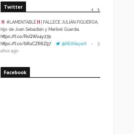
Twitter
#LAMENTABLE
| FALLECE JULIÁN FIGUEROA,
“VOLVER AL HO
hijo de Joan Sebastián y Maribel Guardia.
CUANDO LA HOR
https://t.co/RsQWo4yz7p
CON LA HORA DE
https://t.co/bRuCZR6Z97
@REANayarit
3
https://t.co/e1s
años ago
años ago
Facebook