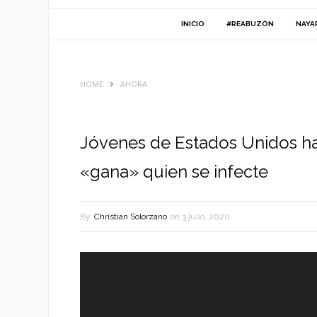
INICIO
#REABUZÓN
NAYA
HOME
AHORA
Jóvenes de Estados Unidos ha
«gana» quien se infecte
By
Christian Solorzano
on
3 julio, 2020
Reproductor
de
vídeo