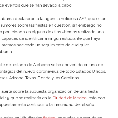
e eventos que se han llevado a cabo,
abama declararon a la agencia noticiosa AFP, que están
 rumores sobre las fiestas en cuestión, sin embargo no
ya participado en alguna de ellas.»Hemos realizado una
ncapaces de identificar a ningún estudiante que haya
inuaremos haciendo un seguimiento de cualquier
labama
este del estado de Alabama se ha convertido en uno de
ontagios del nuevo coronavirus de todo Estados Unidos,
sas, Arizona, Texas, Florida y las Carolinas.
alerta sobre la supuesta organización de una fiesta
-19 que se realizaría en la
Ciudad de México
, esto con
í supuestamente contribuir a la inmunidad de rebaño.
 a cabo multitudinarias
fiestas
, las cuales a pesar de no