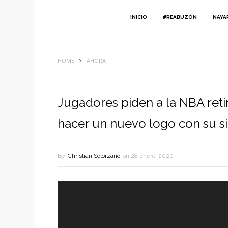
INICIO
#REABUZÓN
NAYA
HOME
AHORA
Jugadores piden a la NBA reti
hacer un nuevo logo con su si
By
Christian Solorzano
on
28 enero, 2020
Reproductor
de
vídeo