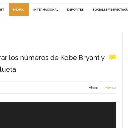
RIT
MÉXICO
INTERNACIONAL
DEPORTES
SOCIALES Y ESPECTÁC
rar los números de Kobe Bryant y
0
lueta
Ahora
México