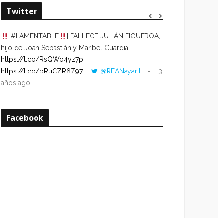
Twitter
#LAMENTABLE
| FALLECE JULIÁN FIGUEROA,
“VOLVER AL HO
hijo de Joan Sebastián y Maribel Guardia.
CUANDO LA HOR
https://t.co/RsQWo4yz7p
CON LA HORA DE
https://t.co/bRuCZR6Z97
@REANayarit
3
https://t.co/e1s
años ago
años ago
Facebook