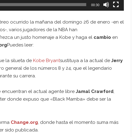
00:30
éreo ocurrido la mañana del domingo 26 de enero -en el
ños-, varios jugadores de la NBA han
ofrezca un justo homenaje a Kobe y haga el
cambio
en
org
Puedes leer:
e la silueta de
Kobe Bryant
sustituya a la actual de
Jerry
tiro general de los números 8 y 24, que el legendario
rante su carrera.
 se encuentran el actual agente libre
Jamal Crawford
,
itter donde expuso que «Black Mamba» debe ser la
forma
Change.org
, donde hasta el momento suma más
er sido publicada.