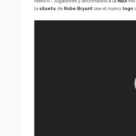
México.- Jugadores y aficionados a la
NBA
ini
la
silueta
de
Kobe Bryant
sea el nuevo
logo
d
Reproductor
de
vídeo