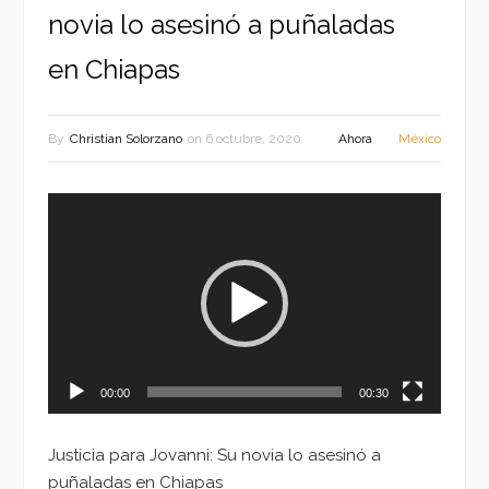
novia lo asesinó a puñaladas
en Chiapas
By
Christian Solorzano
on
6 octubre, 2020
Ahora
México
Reproductor
de
vídeo
00:00
00:30
Justicia para Jovanni: Su novia lo asesinó a
puñaladas en Chiapas