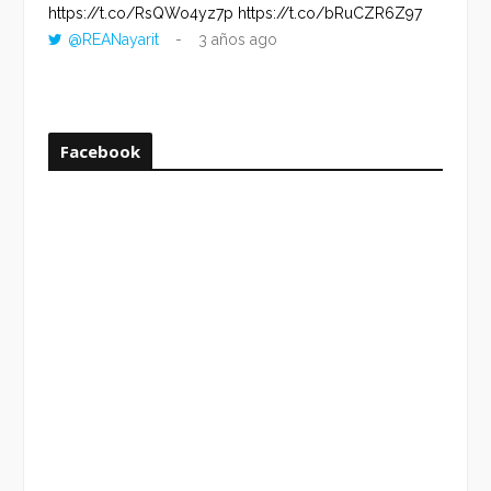
https://t.co/RsQWo4yz7p
https://t.co/bRuCZR6Z97
DEL R
@REANayarit
3 años ago
https:
ago
Facebook