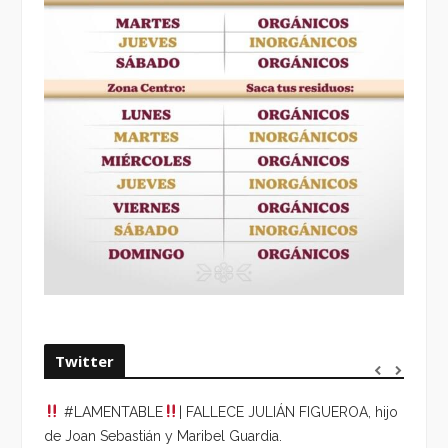
Twitter
#LAMENTABLE
| FALLECE JULIÁN FIGUEROA, hijo
“VOLV
de Joan Sebastián y Maribel Guardia.
HORA 