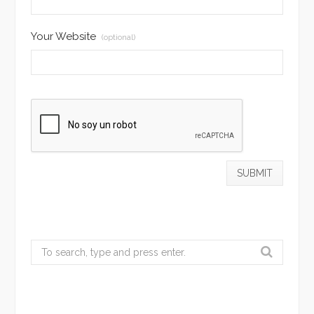
Your Website
(optional)
Search
for: