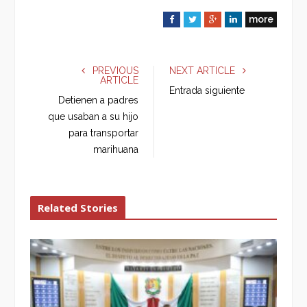
more
F
T
G
L
a
w
o
i
c
i
o
n
e
t
g
k
PREVIOUS
NEXT ARTICLE
ARTICLE
b
t
l
e
Entrada siguiente
o
e
e
d
Detienen a padres
o
r
+
I
que usaban a su hijo
k
n
para transportar
marihuana
Related Stories