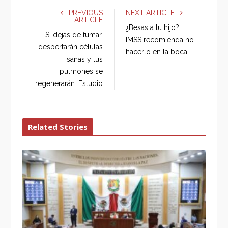
e
t
g
k
PREVIOUS
NEXT ARTICLE
ARTICLE
b
t
l
e
¿Besas a tu hijo?
o
e
e
d
Si dejas de fumar,
IMSS recomienda no
o
r
+
I
despertarán células
hacerlo en la boca
k
n
sanas y tus
pulmones se
regenerarán: Estudio
Related Stories