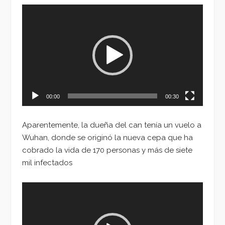
Reproductor
de
vídeo
00:00
00:30
Aparentemente, la dueña del can tenía un vuelo a
Wuhan, donde se originó la nueva cepa que ha
cobrado la vida de 170 personas y más de siete
mil infectados
Reproductor
de
vídeo