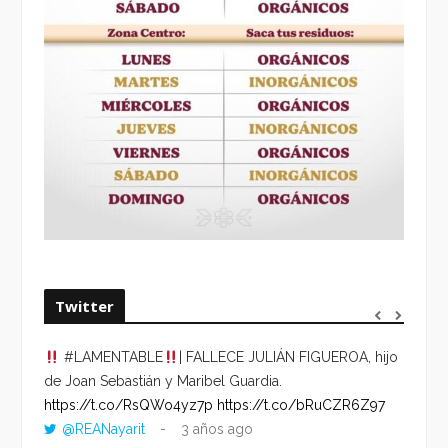
Twitter
#LAMENTABLE
| FALLECE JULIÁN FIGUEROA, hijo
“VOLV
de Joan Sebastián y Maribel Guardia.
HORA 
https://t.co/RsQWo4yz7p
https://t.co/bRuCZR6Z97
DEL R
@REANayarit
3 años ago
https: