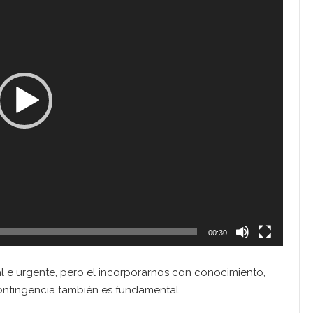
00:30
l e urgente, pero el incorporarnos con conocimiento,
ntingencia también es fundamental.