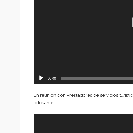
00:00
En reunión con Prestadores de servicios turísti
artesanos.
Reproductor
de
vídeo