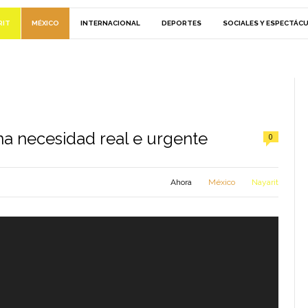
RIT
MÉXICO
INTERNACIONAL
DEPORTES
SOCIALES Y ESPECTÁC
na necesidad real e urgente
0
Ahora
México
Nayarit