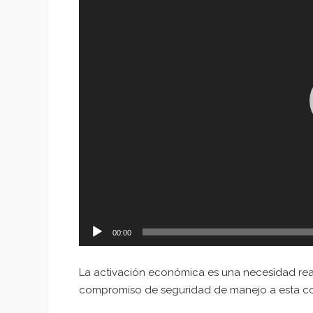
00:00
La activación económica es una necesidad rea
compromiso de seguridad de manejo a esta co