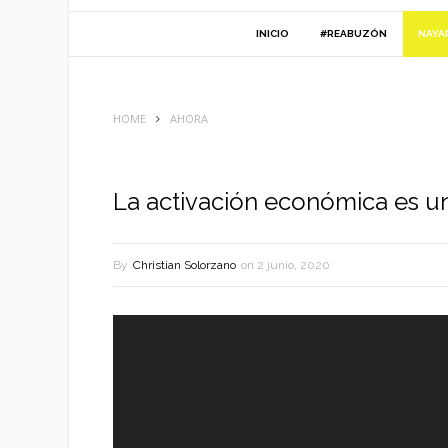
INICIO
#REABUZÓN
NAYA
HOME
AHORA
La activación económica es u
By
Christian Solorzano
on
2 junio, 2020
Reproductor
de
vídeo