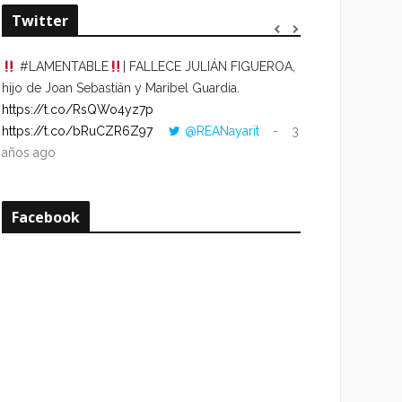
Twitter
#LAMENTABLE
| FALLECE JULIÁN FIGUEROA,
“VOLVER AL HO
hijo de Joan Sebastián y Maribel Guardia.
CUANDO LA HOR
https://t.co/RsQWo4yz7p
CON LA HORA DE
https://t.co/bRuCZR6Z97
@REANayarit
3
https://t.co/e1s
años ago
años ago
Facebook