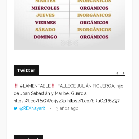
Twitter
#LAMENTABLE
| FALLECE JULIÁN FIGUEROA, hijo
“VOLV
de Joan Sebastián y Maribel Guardia.
HORA 
https://t.co/RsQWo4yz7p
https://t.co/bRuCZR6Z97
DEL R
@REANayarit
3 años ago
https:
ago