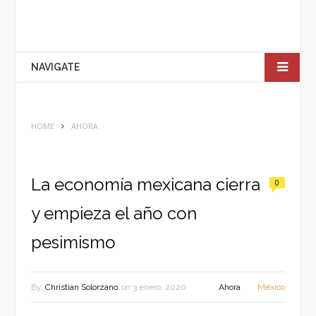
NAVIGATE
HOME
AHORA
La economía mexicana cierra
0
y empieza el año con
pesimismo
By
Christian Solorzano
on
3 enero, 2020
Ahora
México