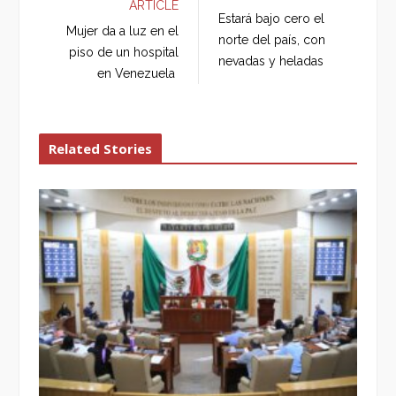
ARTICLE
b
t
l
e
Estará bajo cero el
o
e
e
d
Mujer da a luz en el
norte del país, con
o
r
+
I
piso de un hospital
nevadas y heladas
k
n
en Venezuela
Related Stories