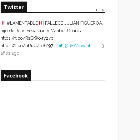
Twitter
#LAMENTABLE
| FALLECE JULIÁN FIGUEROA,
“VOLVER AL HO
hijo de Joan Sebastián y Maribel Guardia.
CUANDO LA HOR
https://t.co/RsQWo4yz7p
CON LA HORA DE
https://t.co/bRuCZR6Z97
@REANayarit
3
https://t.co/e1s
años ago
años ago
Facebook