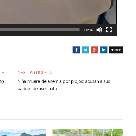
00:34
more
F
T
G
L
a
w
o
i
c
i
o
n
e
t
g
k
LE
NEXT ARTICLE
b
t
l
e
19
Niña muere de anemia por piojos; acusan a sus
o
e
e
d
padres de asesinato
o
r
+
I
k
n