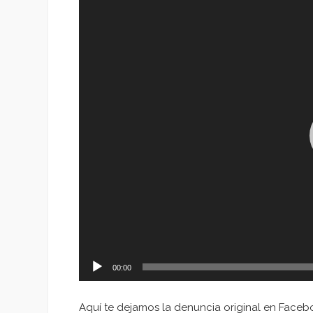
de
vídeo
00:00
Aquí te dejamos la denuncia original en Faceb