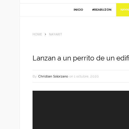
INICIO
#REABUZÓN
NAYA
HOME
NAYARIT
Lanzan a un perrito de un edif
By
Christian Solorzano
on
1 octubre, 2020
Reproductor
de
vídeo