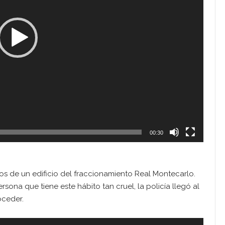
00:30
s de un edificio del fraccionamiento Real Montecarlo.
ona que tiene este hábito tan cruel, la policía llegó al
oceder.