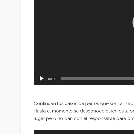
00:00
Continúan los casos de perros que son lanzado
Hasta el momento se desconoce quién es la pers
lugar pero no dan con el responsable para pr
Reproductor