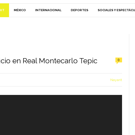
RIT
MÉXICO
INTERNACIONAL
DEPORTES
SOCIALES Y ESPECTÁC
icio en Real Montecarlo Tepic
0
Nayarit