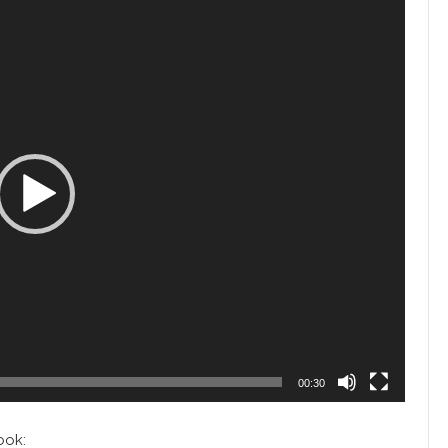
00:30
ook: