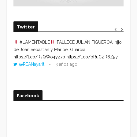
Twitter
#LAMENTABLE
| FALLECE JULIÁN FIGUEROA, hijo
“VOLV
de Joan Sebastián y Maribel Guardia.
HORA 
https://t.co/RsQWo4yz7p
https://t.co/bRuCZR6Z97
DEL R
@REANayarit
3 años ago
https:
ago
Facebook