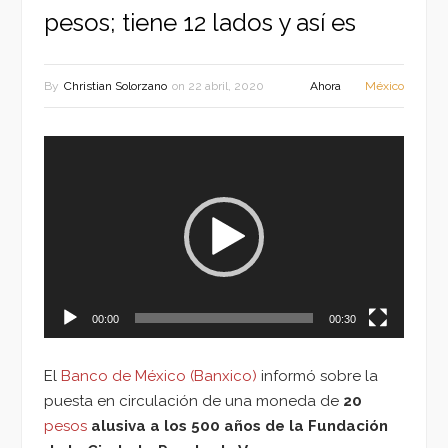
pesos; tiene 12 lados y así es
By
Christian Solorzano
on
22 abril, 2020
Ahora
México
Reproductor
de
vídeo
00:00
00:30
El
Banco de México (Banxico)
informó sobre la
puesta en circulación de una moneda de
20
pesos
alusiva a los 500 años de la Fundación