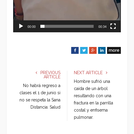
00:00
00:34
more
F
T
G
L
a
w
o
i
c
i
o
n
e
t
g
k
PREVIOUS
NEXT ARTICLE
ARTICLE
b
t
l
e
Hombre sufrió una
o
e
e
d
No habrá regreso a
caída de un árbol
o
r
+
I
clases el 1 de junio si
resultando con una
k
n
no se respeta la Sana
fractura en la parrilla
Distancia: Salud
costal y enfisema
pulmonar.