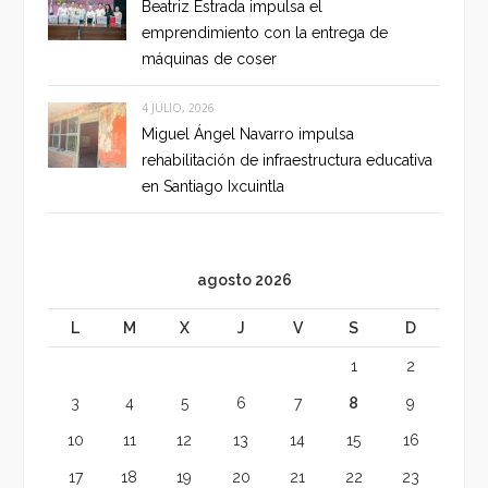
Beatriz Estrada impulsa el
emprendimiento con la entrega de
máquinas de coser
4 JULIO, 2026
Miguel Ángel Navarro impulsa
rehabilitación de infraestructura educativa
en Santiago Ixcuintla
agosto 2026
L
M
X
J
V
S
D
1
2
3
4
5
6
7
8
9
10
11
12
13
14
15
16
17
18
19
20
21
22
23