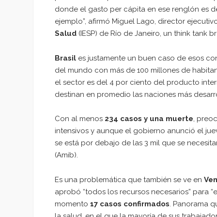
donde el gasto per cápita en ese renglón es de
ejemplo”, afirmó Miguel Lago, director ejecutiv
Salud
(IESP) de Río de Janeiro, un think tank br
Brasil
es justamente un buen caso de esos cont
del mundo con más de 100 millones de habitant
el sector es del 4 por ciento del producto inter
destinan en promedio las naciones más desarr
Con al menos
234 casos y una muerte
, preo
intensivos y aunque el gobierno anunció el jue
se está por debajo de las 3 mil que se necesita
(Amib).
Es una problemática que también se ve en
Ven
aprobó “todos los recursos necesarios” para “e
momento
17 casos confirmados
. Panorama qu
la salud, en el que la mayoría de sus trabajad