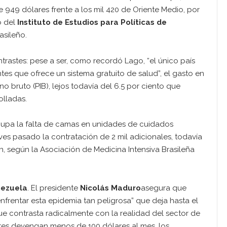
 949 dólares frente a los mil 420 de Oriente Medio, por
o del
Instituto de Estudios para Políticas de
asileño.
rastes: pese a ser, como recordó Lago, “el único país
es que ofrece un sistema gratuito de salud”, el gasto en
no bruto (PIB), lejos todavía del 6.5 por ciento que
olladas.
cupa la falta de camas en unidades de cuidados
ves pasado la contratación de 2 mil adicionales, todavía
n, según la Asociación de Medicina Intensiva Brasileña
ezuela
. El presidente
Nicolás Maduro
asegura que
nfrentar esta epidemia tan peligrosa” que deja hasta el
e contrasta radicalmente con la realidad del sector de
ores devengan menos de 100 dólares al mes, los