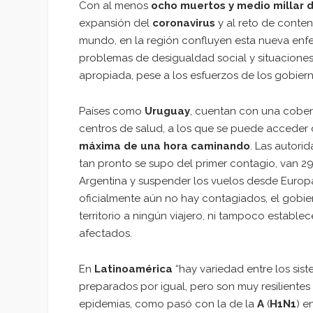
Con al menos
ocho muertos y medio millar 
expansión del
coronavirus
y al reto de conten
mundo, en la región confluyen esta nueva enfe
problemas de desigualdad social y situaciones
apropiada, pese a los esfuerzos de los gobiern
Países como
Uruguay
, cuentan con una cobert
centros de salud, a los que se puede acceder
máxima de una hora caminando
. Las autor
tan pronto se supo del primer contagio, van 29:
Argentina y suspender los vuelos desde Europa
oficialmente aún no hay contagiados, el gobiern
territorio a ningún viajero, ni tampoco estable
afectados.
En
Latinoamérica
“hay variedad entre los sis
preparados por igual, pero son muy resilient
epidemias, como pasó con la de la
A
(
H1N1
) e