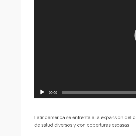
00:00
Latinoamérica se enfrenta a la expansión del c
de salud diversos y con coberturas escasas