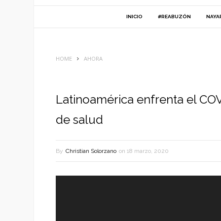
INICIO
#REABUZÓN
NAYA
HOME
AHORA
Latinoamérica enfrenta el CO
de salud
By
Christian Solorzano
on
18 marzo, 2020
Reproductor
de
vídeo