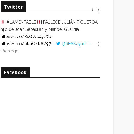
Twitter
#LAMENTABLE
| FALLECE JULIÁN FIGUEROA,
“VOLVER AL HO
hijo de Joan Sebastián y Maribel Guardia.
CUANDO LA HOR
https://t.co/RsQWo4yz7p
CON LA HORA DE
https://t.co/bRuCZR6Z97
@REANayarit
3
https://t.co/e1s
años ago
años ago
Facebook