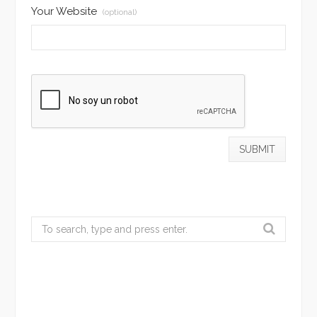
Your Website
(optional)
Search
for: