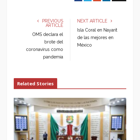
a
w
o
i
c
i
o
n
e
t
g
k
PREVIOUS
NEXT ARTICLE
ARTICLE
b
t
l
e
Isla Coral en Nayarit
o
e
e
d
OMS declara el
de las mejores en
o
r
+
I
brote del
México
k
n
coronavirus como
pandemia
Related Stories