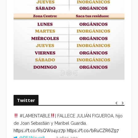
Twitter
#LAMENTABLE
| FALLECE JULIÁN FIGUEROA, hijo
“VOLV
de Joan Sebastián y Maribel Guardia.
HORA 
https://t.co/RsQWo4yz7p
https://t.co/bRuCZR6Z97
DEL R
@REANayarit
3 años ago
https: