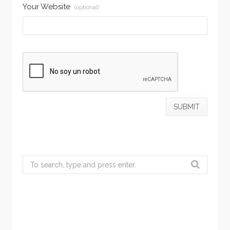
Your Website
(optional)
Search
for: