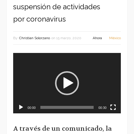
suspensión de actividades
por coronavirus
By
Christian Solorzano
on
15 marzo, 2020
Ahora
México
Reproductor
de
vídeo
00:00
00:30
A través de un comunicado, la