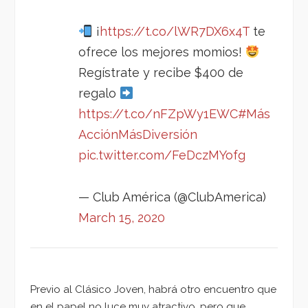
¡
https://t.co/lWR7DX6x4T
te
ofrece los mejores momios!
Regístrate y recibe $400 de
regalo
https://t.co/nFZpWy1EWC
#Más
AcciónMásDiversión
pic.twitter.com/FeDczMYofg
— Club América (@ClubAmerica)
March 15, 2020
Previo al Clásico Joven, habrá otro encuentro que
en el papel no luce muy atractivo, pero que