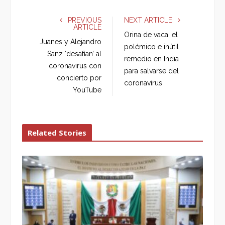
c
i
o
n
e
t
g
k
PREVIOUS
NEXT ARTICLE
ARTICLE
b
t
l
e
Orina de vaca, el
o
e
e
d
Juanes y Alejandro
polémico e inútil
o
r
+
I
Sanz ‘desafían’ al
remedio en India
k
n
coronavirus con
para salvarse del
concierto por
coronavirus
YouTube
Related Stories