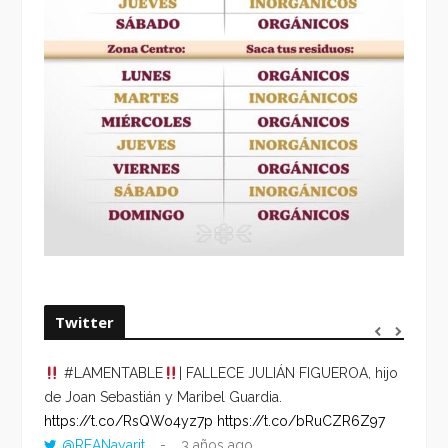
Twitter
#LAMENTABLE
| FALLECE JULIÁN FIGUEROA, hijo
“VOLV
de Joan Sebastián y Maribel Guardia.
HORA 
https://t.co/RsQWo4yz7p
https://t.co/bRuCZR6Z97
DEL R
@REANayarit
3 años ago
https: