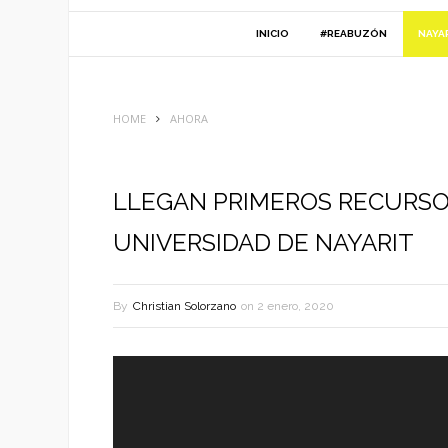
INICIO
#REABUZÓN
NAYA
HOME
AHORA
LLEGAN PRIMEROS RECURSO
UNIVERSIDAD DE NAYARIT
By
Christian Solorzano
on
2 enero, 2020
Reproductor
de
vídeo