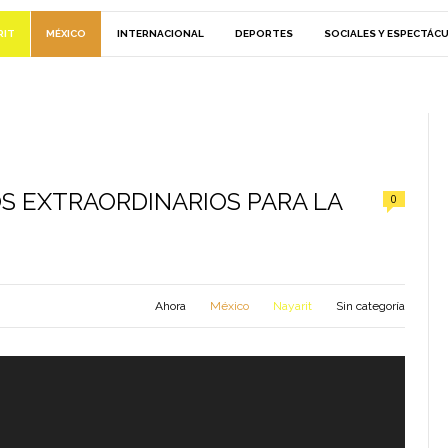
RIT
MÉXICO
INTERNACIONAL
DEPORTES
SOCIALES Y ESPECTÁC
S EXTRAORDINARIOS PARA LA
0
Ahora
México
Nayarit
Sin categoría