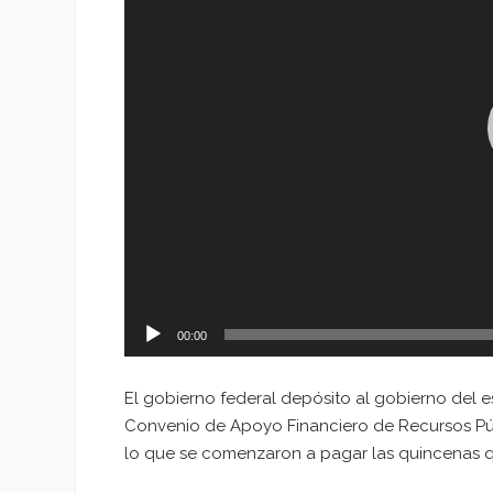
00:00
El gobierno federal depósito al gobierno del 
Convenio de Apoyo Financiero de Recursos Púb
lo que se comenzaron a pagar las quincenas 