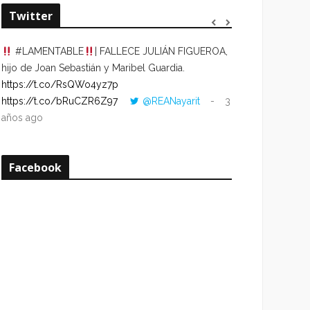
Twitter
#LAMENTABLE
| FALLECE JULIÁN FIGUEROA,
“VOLVER AL HO
hijo de Joan Sebastián y Maribel Guardia.
CUANDO LA HOR
https://t.co/RsQWo4yz7p
CON LA HORA DE
https://t.co/bRuCZR6Z97
@REANayarit
3
https://t.co/e1s
años ago
años ago
Facebook