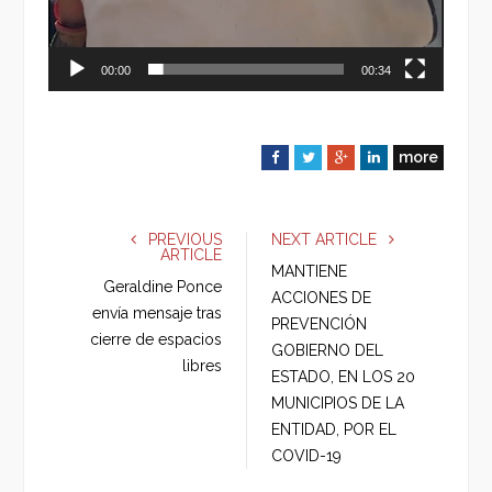
00:00
00:34
more
F
T
G
L
a
w
o
i
c
i
o
n
e
t
g
k
PREVIOUS
NEXT ARTICLE
ARTICLE
b
t
l
e
MANTIENE
o
e
e
d
Geraldine Ponce
ACCIONES DE
o
r
+
I
envía mensaje tras
PREVENCIÓN
k
n
cierre de espacios
GOBIERNO DEL
libres
ESTADO, EN LOS 20
MUNICIPIOS DE LA
ENTIDAD, POR EL
COVID-19