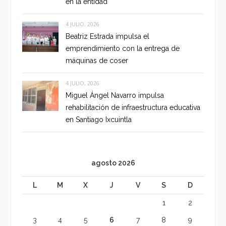
en la entidad
4 JULIO, 2026
Beatriz Estrada impulsa el
emprendimiento con la entrega de
máquinas de coser
4 JULIO, 2026
Miguel Ángel Navarro impulsa
rehabilitación de infraestructura educativa
en Santiago Ixcuintla
agosto 2026
L
M
X
J
V
S
D
1
2
3
4
5
6
7
8
9