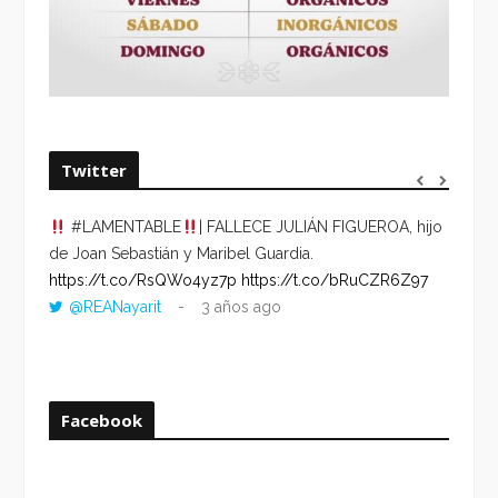
Twitter
#LAMENTABLE
| FALLECE JULIÁN FIGUEROA, hijo
“VOLV
de Joan Sebastián y Maribel Guardia.
HORA 
https://t.co/RsQWo4yz7p
https://t.co/bRuCZR6Z97
DEL R
@REANayarit
3 años ago
https:
ago
Facebook