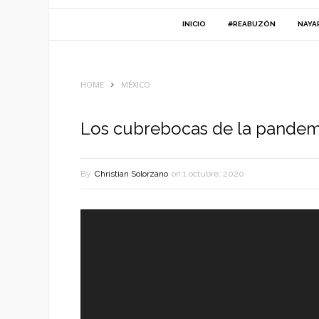
INICIO
#REABUZÓN
NAYA
HOME
MÉXICO
Los cubrebocas de la pandemi
By
Christian Solorzano
on
1 octubre, 2020
Reproductor
de
vídeo