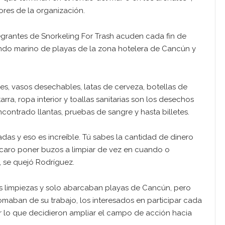
ores de la organización.
egrantes de Snorkeling For Trash acuden cada fin de
ondo marino de playas de la zona hotelera de Cancún y
es, vasos desechables, latas de cerveza, botellas de
rra, ropa interior y toallas sanitarias son los desechos
ntrado llantas, pruebas de sangre y hasta billetes.
as y eso es increíble. Tú sabes la cantidad de dinero
 caro poner buzos a limpiar de vez en cuando o
, se quejó Rodríguez.
las limpiezas y solo abarcaban playas de Cancún, pero
omaban de su trabajo, los interesados en participar cada
r lo que decidieron ampliar el campo de acción hacia