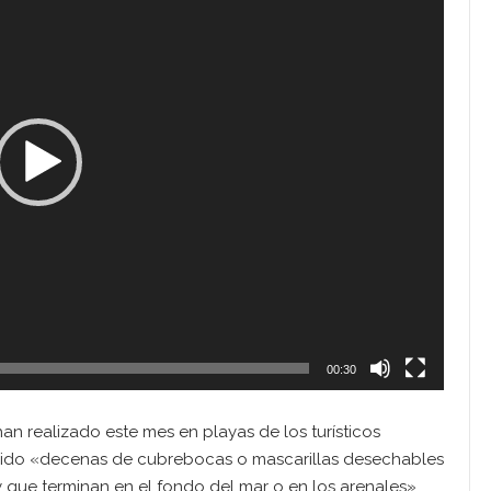
00:30
n realizado este mes en playas de los turísticos
gido «decenas de cubrebocas o mascarillas desechables
 y que terminan en el fondo del mar o en los arenales»,