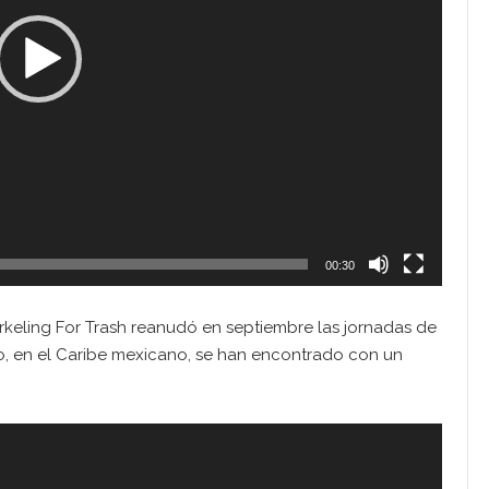
00:30
rkeling For Trash reanudó en septiembre las jornadas de
o, en el Caribe mexicano, se han encontrado con un