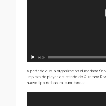
00:00
A partir de que la organización ciudadana Sno
limpieza de playas del estado de Quintana Ro
nuevo tipo de basura: cubrebocas.
Reproductor
de