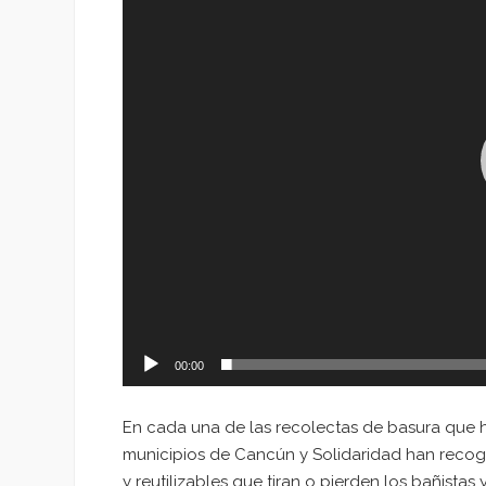
vídeo
00:00
En cada una de las recolectas de basura que ha
municipios de Cancún y Solidaridad han reco
y reutilizables que tiran o pierden los bañistas