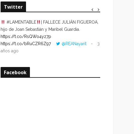
Twitter
#LAMENTABLE
| FALLECE JULIÁN FIGUEROA,
“VOLVER AL HO
hijo de Joan Sebastián y Maribel Guardia.
CUANDO LA HOR
https://t.co/RsQWo4yz7p
CON LA HORA DE
https://t.co/bRuCZR6Z97
@REANayarit
3
https://t.co/e1s
años ago
años ago
Facebook