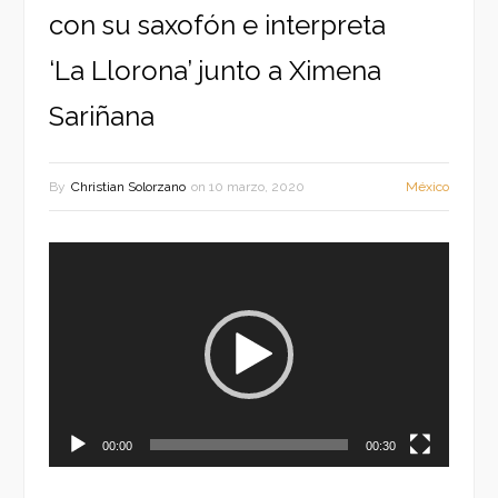
con su saxofón e interpreta
‘La Llorona’ junto a Ximena
Sariñana
By
Christian Solorzano
on
10 marzo, 2020
México
Reproductor
de
vídeo
00:00
00:30