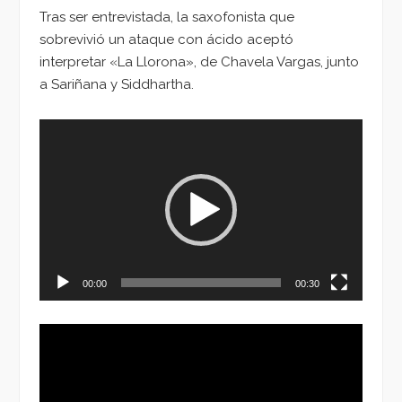
Tras ser entrevistada, la saxofonista que
sobrevivió un ataque con ácido aceptó
interpretar «La Llorona», de Chavela Vargas, junto
a Sariñana y Siddhartha.
Reproductor
de
vídeo
00:00
00:30