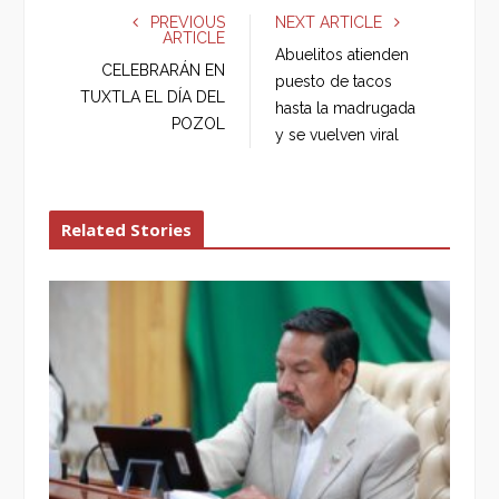
e
t
g
k
PREVIOUS
NEXT ARTICLE
ARTICLE
b
t
l
e
Abuelitos atienden
o
e
e
d
CELEBRARÁN EN
puesto de tacos
o
r
+
I
TUXTLA EL DÍA DEL
hasta la madrugada
k
n
POZOL
y se vuelven viral
Related Stories