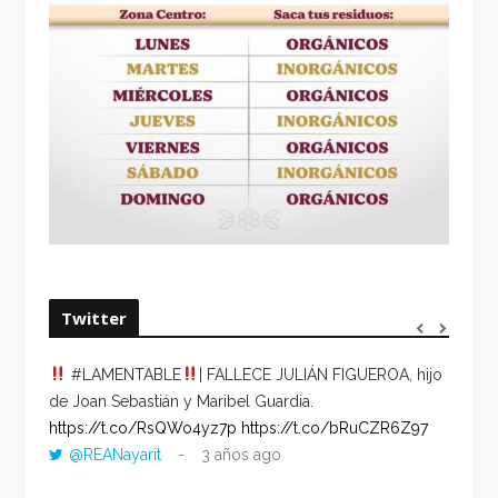
Twitter
#LAMENTABLE
| FALLECE JULIÁN FIGUEROA, hijo
“VOLV
de Joan Sebastián y Maribel Guardia.
HORA 
https://t.co/RsQWo4yz7p
https://t.co/bRuCZR6Z97
DEL R
@REANayarit
3 años ago
https:
ago