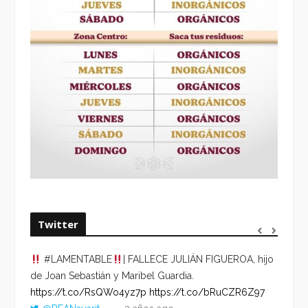
Twitter
#LAMENTABLE
| FALLECE JULIÁN FIGUEROA, hijo
“VOLV
de Joan Sebastián y Maribel Guardia.
HORA 
https://t.co/RsQWo4yz7p
https://t.co/bRuCZR6Z97
DEL R