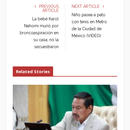
e
t
g
k
PREVIOUS
NEXT ARTICLE
ARTICLE
b
t
l
e
Niño pasea a pato
o
e
e
d
La bebé Karol
con tenis en Metro
o
r
+
I
Nahomi murió por
de la Ciudad de
k
n
broncoaspiración en
México (VIDEO)
su casa; no la
secuestraron
Related Stories