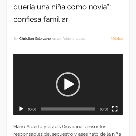
quería una niña como novia”:
confiesa familiar
By
Christian Solorzano
on
20 febrero, 2020
México
Reproductor
de
vídeo
00:00
00:30
Mario Alberto y Gladis Giovanna, presuntos
responsables del secuestro y asesinato de la niña