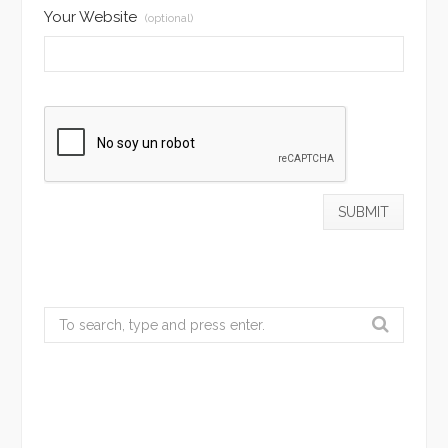
Your Website
(optional)
Search
for: