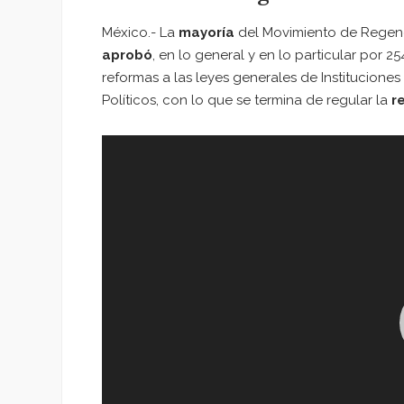
México.- La
mayoría
del Movimiento de Regene
aprobó
, en lo general y en lo particular por 
reformas a las leyes generales de Institucione
Políticos, con lo que se termina de regular la
r
Reproductor
de
vídeo