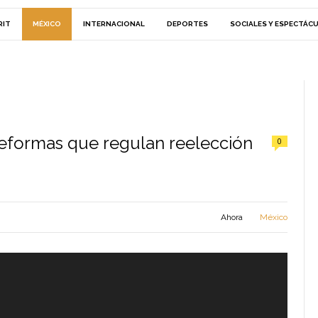
RIT
MÉXICO
INTERNACIONAL
DEPORTES
SOCIALES Y ESPECTÁC
eformas que regulan reelección
0
Ahora
México