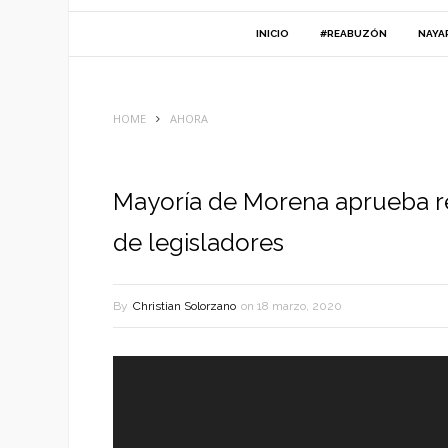
INICIO
#REABUZÓN
NAYA
HOME
AHORA
Mayoría de Morena aprueba r
de legisladores
By
Christian Solorzano
on
18 marzo, 2020
Reproductor
de
vídeo