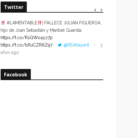
Twitter
#LAMENTABLE
| FALLECE JULIÁN FIGUEROA,
“VOLVER AL HO
hijo de Joan Sebastián y Maribel Guardia.
CUANDO LA HOR
https://t.co/RsQWo4yz7p
CON LA HORA DE
https://t.co/bRuCZR6Z97
@REANayarit
3
https://t.co/e1s
años ago
años ago
Facebook