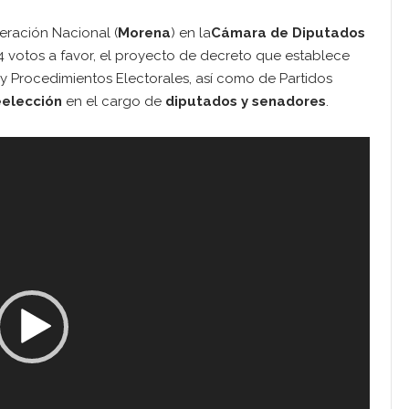
ración Nacional (
Morena
) en la
Cámara de Diputados
254 votos a favor, el proyecto de decreto que establece
s y Procedimientos Electorales, así como de Partidos
eelección
en el cargo de
diputados y senadores
.