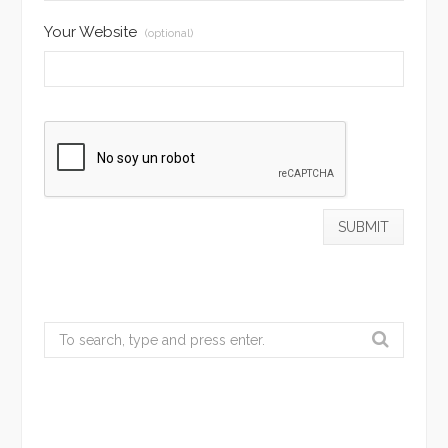
Your Website
(optional)
Search
for: