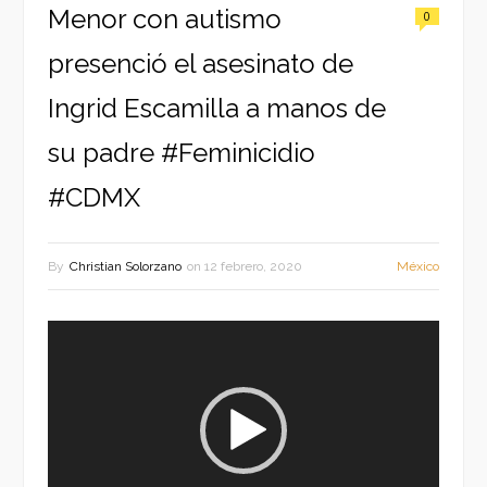
Menor con autismo
0
presenció el asesinato de
Ingrid Escamilla a manos de
su padre #Feminicidio
#CDMX
By
Christian Solorzano
on
12 febrero, 2020
México
Reproductor
de
vídeo