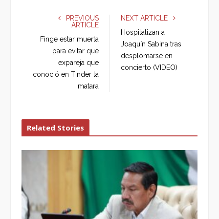
c
i
o
n
e
t
g
k
PREVIOUS
NEXT ARTICLE
ARTICLE
b
t
l
e
Hospitalizan a
o
e
e
d
Finge estar muerta
Joaquín Sabina tras
o
r
+
I
para evitar que
desplomarse en
k
n
expareja que
concierto (VIDEO)
conoció en Tinder la
matara
Related Stories