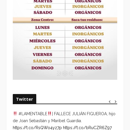
Twitter
#LAMENTABLE
| FALLECE JULIÁN FIGUEROA, hijo
“VOLV
de Joan Sebastián y Maribel Guardia.
HORA 
https://t.co/RsQWo4yz7p
https://t.co/bRuCZR6Z97
DEL R