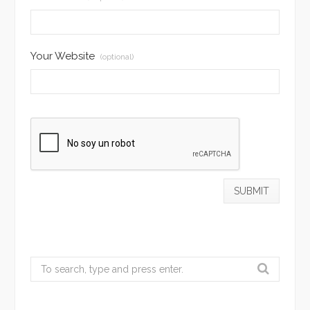
Your Website
(optional)
Search
for: