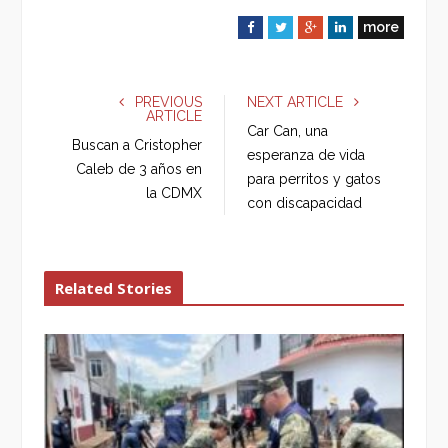
more
F
T
G
L
a
w
o
i
c
i
o
n
e
t
g
k
PREVIOUS
NEXT ARTICLE
ARTICLE
b
t
l
e
Car Can, una
o
e
e
d
Buscan a Cristopher
esperanza de vida
o
r
+
I
Caleb de 3 años en
para perritos y gatos
k
n
la CDMX
con discapacidad
Related Stories