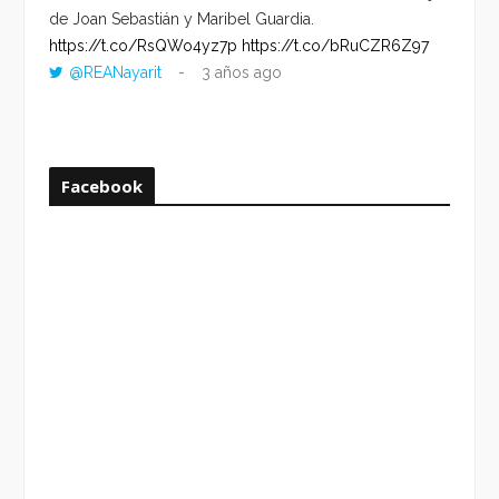
de Joan Sebastián y Maribel Guardia.
HORA 
https://t.co/RsQWo4yz7p
https://t.co/bRuCZR6Z97
DEL R
@REANayarit
3 años ago
https:
ago
Facebook