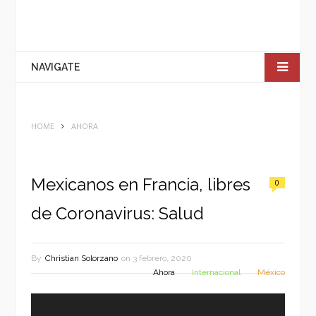
NAVIGATE
HOME
AHORA
Mexicanos en Francia, libres
0
de Coronavirus: Salud
By
Christian Solorzano
on
3 febrero, 2020
Ahora
Internacional
México
Reproductor