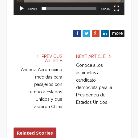
00:00
00:34
more
F
T
G
L
a
w
o
i
c
i
o
n
e
t
g
k
PREVIOUS
NEXT ARTICLE
ARTICLE
b
t
l
e
Conoce a los
o
e
e
d
Anuncia Aeromexico
aspirantes a
o
r
+
I
medidas para
candidato
k
n
pasajeros con
demócrata para la
rumbo a Estados
Presidencia de
Unidos y que
Estados Unidos
visitaron China
Related Stories