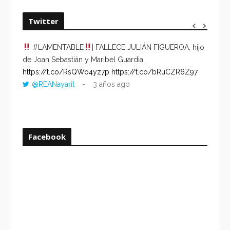
Twitter
#LAMENTABLE
| FALLECE JULIÁN FIGUEROA, hijo
“VOLV
de Joan Sebastián y Maribel Guardia.
HORA 
https://t.co/RsQWo4yz7p
https://t.co/bRuCZR6Z97
DEL R
@REANayarit
3 años ago
https:
ago
Facebook