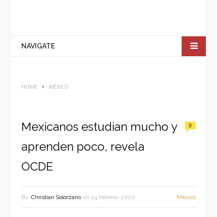
NAVIGATE
HOME
MÉXICO
Mexicanos estudian mucho y
0
aprenden poco, revela
OCDE
By
Christian Solorzano
on
24 febrero, 2020
México