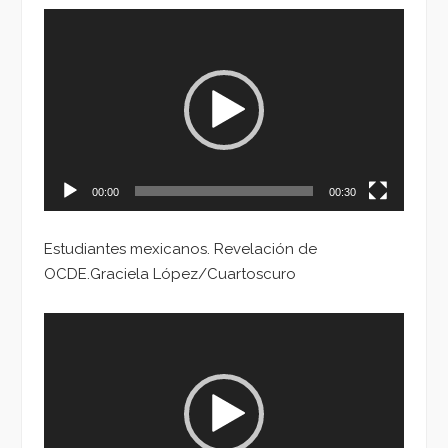
Reproductor
de
vídeo
00:00
00:30
Estudiantes mexicanos. Revelación de
OCDE.Graciela López/Cuartoscuro
Reproductor
de
vídeo