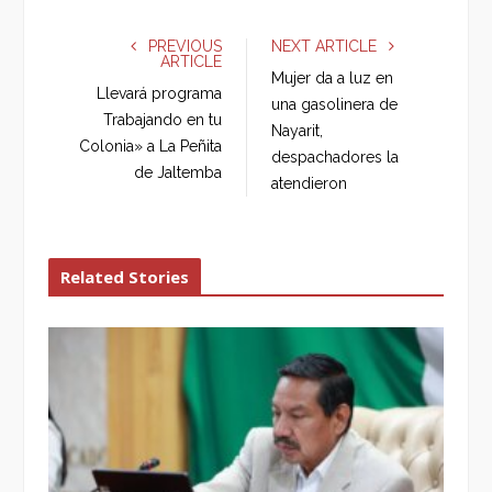
c
i
o
n
e
t
g
k
PREVIOUS
NEXT ARTICLE
ARTICLE
b
t
l
e
Mujer da a luz en
o
e
e
d
Llevará programa
una gasolinera de
o
r
+
I
Trabajando en tu
Nayarit,
k
n
Colonia» a La Peñita
despachadores la
de Jaltemba
atendieron
Related Stories