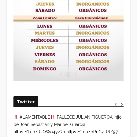
Twitter
#LAMENTABLE
| FALLECE JULIÁN FIGUEROA, hijo
“VOLV
de Joan Sebastián y Maribel Guardia.
HORA 
https://t.co/RsQWo4yz7p
https://t.co/bRuCZR6Z97
DEL R