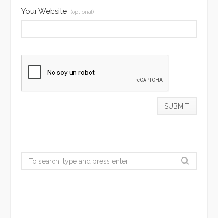
Your Website
(optional)
Search
for: